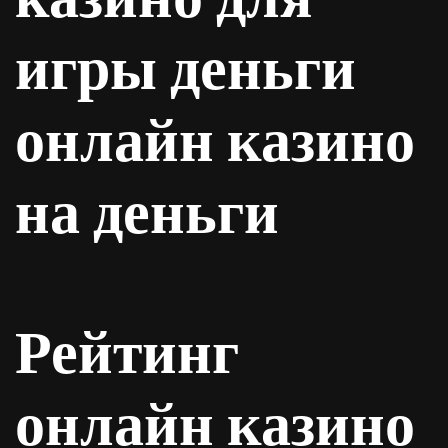
игры деньги
онлайн казино
на деньги
Рейтинг
онлайн казино