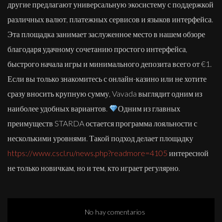
другие предлагают универсальную экосистему с поддержкой
различных валют, платежных сервисов и языков интерфейса.
Эта площадка занимает заслуженное место в нашем обзоре
благодаря удачному сочетанию простого интерфейса,
быстрого начала игры и минимального депозита всего от €1.
Если вы только знакомитесь с онлайн-казино или не хотите
сразу вносить крупную сумму, Vavada выглядит одним из
наиболее удобных вариантов.
Одним из главных
преимуществ STARDA остается программа лояльности с
несколькими уровнями. Такой подход делает площадку
https://www.cscl.ru/news.php?readmore=4105
интересной
не только новичкам, но и тем, кто играет регулярно.
No hay comentarios