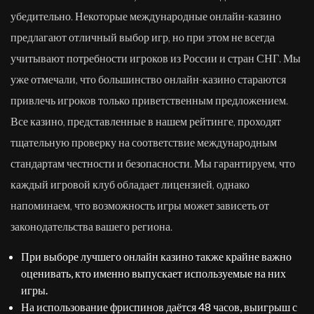
убедительно. Некоторые международные онлайн-казино
предлагают отличный выбор игр, но при этом не всегда
учитывают потребности игроков из России и стран СНГ. Мы
уже отмечали, что большинство онлайн-казино стараются
привлечь игроков только приветственным предложением.
Все казино, представленные в нашем рейтинге, проходят
тщательную проверку на соответствие международным
стандартам честности и безопасности. Мы гарантируем, что
каждый игровой клуб обладает лицензией, однако
напоминаем, что возможность игры может зависеть от
законодательства вашего региона.
При выборе лучшего онлайн казино также крайне важно
оценивать, кто именно выпускает используемые на них
игры.
На использование фриспинов даётся 48 часов, выигрыш с