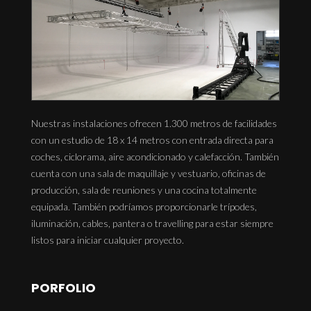
Nuestras instalaciones ofrecen 1.300 metros de facilidades
con un estudio de 18 x 14 metros con entrada directa para
coches, ciclorama, aire acondicionado y calefacción. También
cuenta con una sala de maquillaje y vestuario, oficinas de
producción, sala de reuniones y una cocina totalmente
equipada. También podríamos proporcionarle trípodes,
iluminación, cables, pantera o travelling para estar siempre
listos para iniciar cualquier proyecto.
PORFOLIO