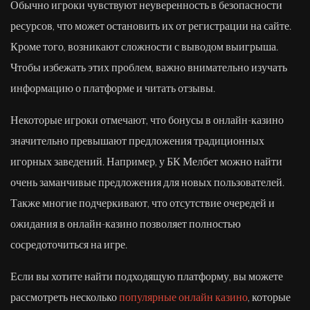
Обычно игроки чувствуют неуверенность в безопасности
ресурсов, что может остановить их от регистрации на сайте.
Кроме того, возникают сложности с выводом выигрыша.
Чтобы избежать этих проблем, важно внимательно изучать
информацию о платформе и читать отзывы.
Некоторые игроки отмечают, что бонусы в онлайн-казино
значительно превышают предложения традиционных
игорных заведений. Например, у БК Мелбет можно найти
очень заманчивые предложения для новых пользователей.
Также многие подчеркивают, что отсутствие очередей и
ожидания в онлайн-казино позволяет полностью
сосредоточиться на игре.
Если вы хотите найти подходящую платформу, вы можете
рассмотреть несколько
популярные онлайн казино
, которые