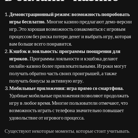
Демонстрационный режим: возможность попробовать
игры бесплатно.
Многие казино предлагают демо-версии
игр. Это хорошая возможность ознакомиться с игровым
процессом без риска потери денег и выбрать игру, которая
вам больше всего понравится.
Кэшбэк и лояльность: программы поощрения для
игроков.
Программы лояльности и кэшбэка делают
онлайн-казино более привлекательными. Игроки могут
получать обратно часть своих проигрышей, а также
получать бонусы за активную игру.
Мобильные приложения: игра прямо со смартфона.
Удобные мобильные приложения позволяют продолжать
игру в любое время. Многие пользователи отмечают, что
возможность играть с телефона значительно повышает
удовольствие от игрового процесса.
Существуют некоторые моменты, которые стоит учитывать.