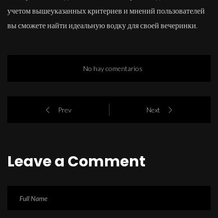
учетом вышеуказанных критериев и мнений пользователей
вы сможете найти идеальную водку для своей вечеринки.
No hay comentarios
Prev
Next
Leave a Comment