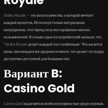
Royale
Vodka Royale — это висота качества, о которой мечтает
каждый ценитель. Используя только натуральные
ингредиенты, этот бренд получил одобрение многих
пользователей. В отзыве один из потребителей написал, что
“Vodka Royale делает каждый тост особенным”. Что касается
цены, она находится в среднем сегменте, что делает эту водку
достаточно доступной для большинства.
Вариант B:
Casino Gold
Casino Gold выделяется своей популярностью среди игроков.