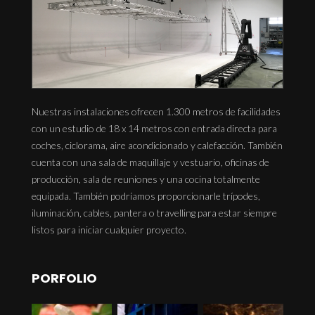
Nuestras instalaciones ofrecen 1.300 metros de facilidades
con un estudio de 18 x 14 metros con entrada directa para
coches, ciclorama, aire acondicionado y calefacción. También
cuenta con una sala de maquillaje y vestuario, oficinas de
producción, sala de reuniones y una cocina totalmente
equipada. También podríamos proporcionarle trípodes,
iluminación, cables, pantera o travelling para estar siempre
listos para iniciar cualquier proyecto.
PORFOLIO