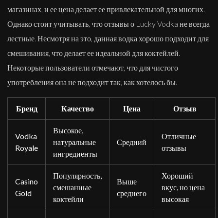
магазинах, и ее цена делает ее привлекательной для многих.
Однако стоит учитывать, что отзывы о Lucky Vodka не всегда
лестные. Несмотря на это, данная водка хорошо подходит для
смешивания, что делает ее идеальной для коктейлей.
Некоторые пользователи отмечают, что для чистого
употребления она не подходит так, как хотелось бы.
Бренд
Качество
Цена
Отзыв
Высокое,
Vodka
Отличные
натуральные
Средний
Royale
отзывы
ингредиенты
Популярность,
Хороший
Casino
Выше
смешанные
вкус, но цена
Gold
среднего
коктейли
высокая