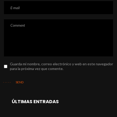
Guarda mi nombre, correo electrónico y web en este navegador
para la próxima vez que comente.
SEND
ÚLTIMAS ENTRADAS