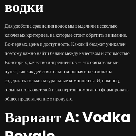
водки
Для удобства сравнения водок мы выделили несколько
ключевых критериев, на которые стоит обратить внимание.
Во-первых, цена и доступность. Каждый бюджет уникален,
поэтому важно найти баланс между качеством и стоимостью.
Во-вторых, качество ингредиентов — это обязательный
пункт, так как действительно хорошая водка должна
содержать только натуральные компоненты. И, наконец,
отзывы пользователей и экспертов помогают сформировать
общее представление о продукте.
Вариант A: Vodka