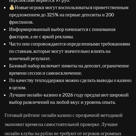
Новые игроки могут воспользоваться приветственным
предложением до 325% на первые депозиты и 200
фриспинов.
Информированный выбор начинается с понимания
факторов, а не с яркой рекламы.
Часто они сопровождаются определенными требованиями
по ставкам, которые могут значительно влиять на
конечный результат.
Базовый набор включает лимиты на депозит, ограничение
времени сессии и самоисключение.
По качеству техподдержки можно сделать выводы о казино
в целом.
Лучшие онлайн-казино в 2026 году предлагают широкий
выбор развлечений на любой вкус и уровень опыта.
Готовый рейтинг онлайн казино с прозрачной методикой
экономит время на самостоятельной проверке. Лучшие
онлайн клубы на рубли не требуют от игроков огромных