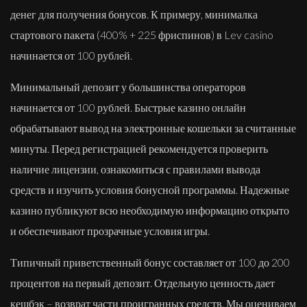
денег для получения бонусов. К примеру, минималка
стартового пакета (400% + 225 фриспинов) в Lev casino
начинается от 100 рублей.
Минимальный депозит у большинства операторов
начинается от 100 рублей. Быстрые казино онлайн
обрабатывают вывод на электронные кошельки за считанные
минуты. Перед регистрацией рекомендуется проверить
наличие лицензии, ознакомиться с правилами вывода
средств и изучить условия бонусной программы. Надежные
казино публикуют всю необходимую информацию открыто
и обеспечивают прозрачные условия игры.
Типичный приветственный бонус составляет от 100 до 200
процентов на первый депозит. Отдельную ценность дает
кешбэк – возврат части проигранных средств. Мы оцениваем