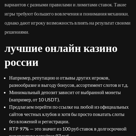
вариантов с разными правилами и лимитами ставок. Такие
игры требуют большего вовлечения и понимания механики,
однако дают игроку возможность влиять на результат своими
решениями.
лучшие онлайн казино
россии
Например, репутацию и отзывы других игроков,
разнообразие и выгоду бонусов, ассортимент слотов и т.д.
Минимальный депозит зависит от выбранной монеты
(например, от 10 USDT).
Предлагаем перейти по ссылке на любой из официальных
сайтов честных клубов и хотя бы просто покатать слоты
без вложений и регистрации.
RTP 97% — это значит из 100 руб ставок в долгосрочной
перспективе вернётся 97 руб.