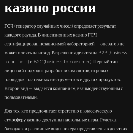
казино россии
ГСЧ (генератор случайных чисел) определяет результат
каждого раунда. В лицензионных казино ГСЧ
сертифицирован независимой лабораторией — оператор не
может влиять на исход. Разрешения делятся на B2B (business-
to-business) и B2C (business-to-consumer). Первый тип
лицензий подходит разработчикам слотов, игровых
площадок, платежных инструментов и других продуктов.
Второй вид — выдается компаниям, взаимодействующим с
пользователями.
Для тех, кто предпочитает стратегию и классическую
атмосферу казино, доступны настольные игры. Рулетка,
блэкджек и различные виды покера представлены в десятках