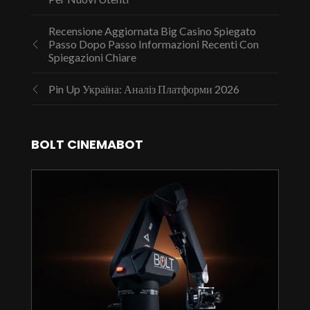
Recensione Aggiornata Big Casino Spiegato
Passo Dopo Passo Informazioni Recenti Con
Spiegazioni Chiare
Pin Up Україна: Аналіз Платформи 2026
BOLT CINEMABOT