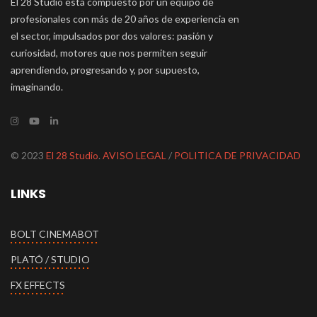
El 28 Studio está compuesto por un equipo de
profesionales con más de 20 años de experiencia en
el sector, impulsados por dos valores: pasión y
curiosidad, motores que nos permiten seguir
aprendiendo, progresando y, por supuesto,
imaginando.
© 2023
El 28 Studio
.
AVISO LEGAL
/
POLITICA DE PRIVACIDAD
LINKS
BOLT CINEMABOT
PLATÓ / STUDIO
FX EFFECTS