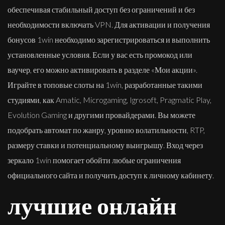
обеспечивая стабильный доступ без ограничений и без
необходимости включать VPN. Для активации и получения
бонусов 1win необходимо зарегистрироваться и выполнить
установленные условия. Если у вас есть промокод или
ваучер, его можно активировать в разделе «Мои акции».
Играйте в топовые слоты на 1win, разработанные такими
студиями, как Amatic, Microgaming, Igrosoft, Pragmatic Play,
Evolution Gaming и другими провайдерами. Вы можете
подобрать автомат по жанру, уровню волатильности, RTP,
размеру ставки и потенциальному выигрышу. Вход через
зеркало 1win помогает обойти любые ограничения
официального сайта и получить доступ к личному кабинету.
лучшие онлайн