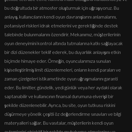
bu doğrultuda bir atmosfer oluşturmak için uğraşıyoruz. Bu
anlayış, kullanıcıların kendi oyun davranışlarını anlamalarını,
potansiyel riskleri idrak etmelerini ve gerektiğinde destek
talebinde bulunmalarını özendirir. Mekanımız, müşterilerinin
oyun deneyimini kontrol altında tutmalarına katkı sağlayacak
bir dizi düzenekler teklif ederek, bu duyarlılık anlayışını etkin
biçimde himaye eder. Örneğin, oyuncularımıza sunulan
kişiselleştirilmiş limit düzenlemeleri, onların kendi paraları ve
zaman çizelgeleri istikametinde oyun uğraşmalarını garanti
eder. Bu limitler, gündelik, yedi günlük veya her aydaki olarak
saptanabilir ve kullanıcının finansal durumuna elverişli bir
şekilde düzenlenebilir. Ayrıca, bu site, oyun tutkusu riskini
düşürmeye yönelik çeşitli öz değerlendirme sınavları ve bilgi
materyalleri sağlar. Bu vasıtalar, müşterilerin kendi oyun
eylemlerini objektif bir şekilde muhakeme etmelerine ve