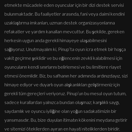
etmekte mücadele eden oyuncular için bir dizi destek servisi
bulunmaktadır. Bu faaliyetler arasında, fani veya daimi kendini
uzaklaştırma imkanları, uzman destek organizasyonlarına
refakatler ve yardım kanalları mevcuttur. Bu şekilde, gereken
herkesin uygun anda gerekli himayeye ulaşabilmesini
sağlıyoruz. Unutmayalım ki, Pinup’ta oyun icra etmek bir hoşça
vakit geçirme şeklidir ve bu eğlencenin zevkli kalabilmesi için
oyuncuların kendi sınırlarını belirlemesi ve bu limitlere riayet
etmesi önemlidir. Biz, bu safhanın her adımında ardınızdayız, sizi
himaye ediyor ve duyarlı oyun alışkanlıkları geliştirmeniz için
gerekli tüm gereçleri veriyoruz. Pinup’un bu mesul oyun tutum,
sadece kurallardan yalnızca bundan oluşmaz; karşılıklı saygı,
saydamlık ve oyuncu iyiliğine olan yoğun sadakatimizin bir
yansımasıdır. Bu, bize duyulan itimatın kökenini meydana getirir
ve sitemizi ötekilerden ayıran en hayati niteliklerden biridir.