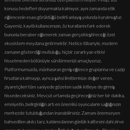
konusu hedefleri doyurmakla kalmıyor, aynı zamanda etik
eğlencenin esası görüldüğü belirli anlayış yolunda kurulmuştur.
Gayemiz, kayıtlı kullanıcımızın, öz kurallarını fark ederek
bununla beraber eğlenerek zaman gerçekleştireceği özel
ekosistem meydana getirmektir. Netice itibariyle, modern
zamanın gösterdiği mutluluğu, hiçbir zararlı yan etkisi
hissetmeden bütünüyle sürdürmenizi amaçlıyoruz.
Platformumuzda, münhasıran geniş eğlence gruplarına ve cazip
fırsatlara kalmayıp, ayrıca şahsi limitlerinize değer veren,
ziyaretçileri tüm saniyede gözeten sadık kitleye de girmiş
hissedeceksiniz. Mevcut ortamda geçireceğiniz her bir dakika,
emniyetin, belirginliğin artı en önemlisi oyuncuların sağlığınızın
merkezde tutulduğundan inanabilirsiniz. Zamanı önemseyen
bahsedilen akılcı tarz, katılımcılarının günlük kalitesini dahi zirve