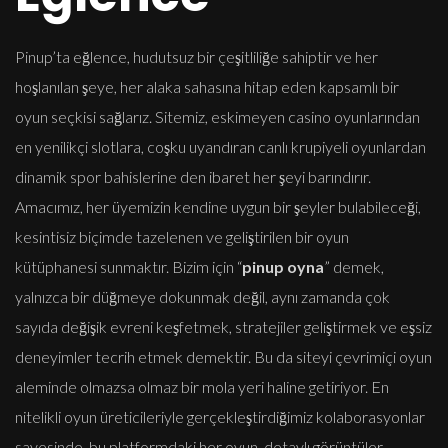
Pinup’ta eğlence, hudutsuz bir çeşitliliğe sahiptir ve her
hoşlanılan şeye, her alaka sahasına hitap eden kapsamlı bir
oyun seçkisi sağlarız. Sitemiz, eskimeyen casino oyunlarından
en yenilikçi slotlara, coşku uyandıran canlı krupiyeli oyunlardan
dinamik spor bahislerine den ibaret her şeyi barındırır.
Amacımız, her üyemizin kendine uygun bir şeyler bulabileceği,
kesintisiz biçimde tazelenen ve geliştirilen bir oyun
kütüphanesi sunmaktır. Bizim için “
pinup oyna
” demek,
yalnızca bir düğmeye dokunmak değil, aynı zamanda çok
sayıda değişik evreni keşfetmek, stratejiler geliştirmek ve eşsiz
deneyimler tecrih etmek demektir. Bu da siteyi çevrimiçi oyun
aleminde olmazsa olmaz bir mola yeri haline getiriyor. En
nitelikli oyun üreticileriyle gerçekleştirdiğimiz kolaborasyonlar
sayesinde, bu platformdaki her oyun, detaylı görüntüler,