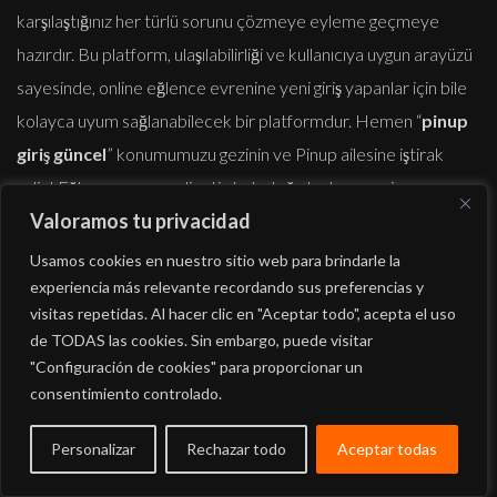
karşılaştığınız her türlü sorunu çözmeye eyleme geçmeye
hazırdır. Bu platform, ulaşılabilirliği ve kullanıcıya uygun arayüzü
sayesinde, online eğlence evrenine yeni giriş yapanlar için bile
kolayca uyum sağlanabilecek bir platformdur. Hemen “
pinup
giriş güncel
” konumumuzu gezinin ve Pinup ailesine iştirak
edin! Eğlence ve mesuliyetin buluştuğu bu benzersiz evrene
Valoramos tu privacidad
hoş buyurun.
Usamos cookies en nuestro sitio web para brindarle la
Basamak Basamak
experiencia más relevante recordando sus preferencias y
Üyelik İşlemleri ve
visitas repetidas. Al hacer clic en "Aceptar todo", acepta el uso
de TODAS las cookies. Sin embargo, puede visitar
Profil Onayı
"Configuración de cookies" para proporcionar un
consentimiento controlado.
Pinup’a katılmak ve bu coşku dolu evrene katılmak için kayıt
Personalizar
Rechazar todo
Aceptar todas
süreci oldukça sade ve açık basamaklardan ibarettir.