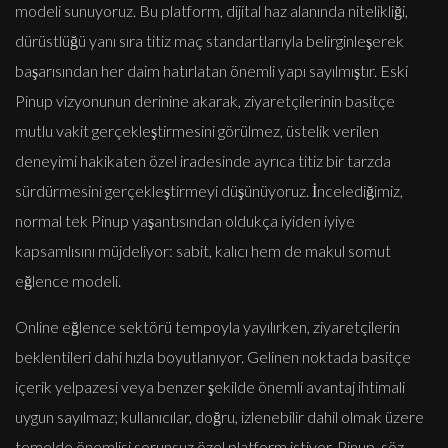
modeli sunuyoruz. Bu platform, dijital haz alanında nitelikliği,
dürüstlüğü yanı sıra titiz maç standartlarıyla belirginleşerek
başarısından her daim hatırlatan önemli yapı sayılmıştır. Eski
Pinup vizyonunun derinine akarak, ziyaretçilerinin basitçe
mutlu vakit gerçekleştirmesini görülmez, üstelik verilen
deneyimi hakikaten özel iradesinde ayrıca titiz bir tarzda
sürdürmesini gerçekleştirmeyi düşünüyoruz. İncelediğimiz,
normal tek Pinup yaşantısından oldukça iyiden iyiye
kapsamlısını müjdeliyor: sabit, kalıcı hem de makul somut
eğlence modeli.
Online eğlence sektörü tempoyla yayılırken, ziyaretçilerin
beklentileri dahi hızla boyutlanıyor. Gelinen noktada basitçe
içerik yelpazesi veya benzer şekilde önemli avantaj ihtimali
uygun sayılmaz; kullanıcılar, doğru, izlenebilir dahil olmak üzere
temelde önemlisi sorunsuz özel platform istiyor. Pinup, söz