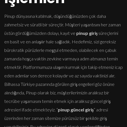
Pinup dünyasına katılmak, düşündüğünüzden çok daha
zahmetsiz ve süratli bir süreçtir. Müşteri yaşantısını her zaman
üstün gördüğümüzden dolayı, kayıt ve
pinup giriş
süreçlerini
en basit ve en anlaşılır hale sağladık. Hedefimiz, sizi gereksiz
bürokratik pürüzlerle meşgul etmeden, olabilecek en çabuk
zamanda hoşça vaktin zevkine varmaya adım atmanızı temin
etmektir. Platformumuza ulaşım kurmak için takip etmeniz icap
eden adımlar son derece kolaydır ve az sayıda vaktinizi alır.
Bilhassa Türkiye pazarında görülen giriş engelleri göz önüne
alındığında, Pinup olarak biz, müşterilerimizin aralıksız bir
tecrübe yaşamasını temin etmek için aralıksız güncel giriş
adresleri ifade etmekteyiz. “
pinup güncel giriş
” adresi
üzerinden her zaman sitemize pürüzsüz bir şekilde giriş
yapabilirsiniz. Bu adresler düzenli olarak yenilendiğinden