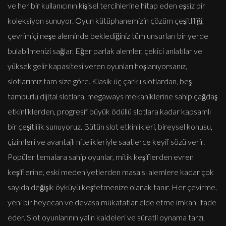
ve her bir kullanıcının kişisel tercihlerine hitap eden eşsiz bir
koleksiyon sunuyor. Oyun kütüphanemizin çözüm çeşitliliği,
çevrimiçi neşe aleminde beklediğiniz tüm unsurları bir yerde
bulabilmenizi sağlar. Eğer parlak alemler, çekici anlatılar ve
yüksek gelir kapasitesi veren oyunları hoşlanıyorsanız,
slotlarımız tam size göre. Klasik üç çarklı slotlardan, beş
tamburlu dijital slotlara, megaways mekaniklerine sahip çağdaş
etkinliklerden, progresif büyük ödüllü slotlara kadar kapsamlı
bir çeşitlilik sunuyoruz. Bütün slot etkinlikleri, bireysel konusu,
çizimleri ve avantajlı nitelikleriyle saatlerce keyif sözü verir.
Popüler temalara sahip oyunlar, mitik keşiflerden evren
keşiflerine, eski medeniyetlerden masalsı alemlere kadar çok
sayıda değişik öyküyü keşfetmenize olanak tanır. Her çevirme,
yeni bir heyecan ve devasa mükafatlar elde etme imkanı ifade
eder. Slot oyunlarının yalın kaideleri ve süratli oynama tarzı,