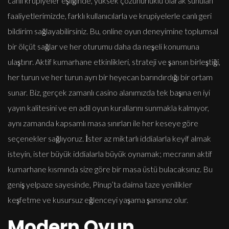
canlı krupiyeler eşliğinde, yüksek çözünürlüklü olarak sunulan
faaliyetlerimizde, farklı kullanıcılarla ve krupiyelerle canlı geri
bildirim sağlayabilirsiniz. Bu, online oyun deneyimine toplumsal
bir ölçüt sağlar ve her oturumu daha da neşeli konumuna
ulaştırır. Aktif kumarhane etkinlikleri, strateji ve şansın birleştiği,
her turun ve her turun ayrı bir heyecan barındırdığı bir ortam
sunar. Biz, gerçek zamanlı casino alanımızda tek başına en iyi
yayın kalitesini ve en adil oyun kurallarını sunmakla kalmıyor,
aynı zamanda kapsamlı masa sınırları ile her keseye göre
seçenekler sağlıyoruz. İster az miktarlı iddialarla keyif almak
isteyin, ister büyük iddialarla büyük oynamak; mecranın aktif
kumarhane kısmında size göre bir masa üstü bulacaksınız. Bu
geniş yelpaze sayesinde, Pinup’ta daima taze yenilikler
keşfetme ve kusursuz eğlenceyi yaşama şansınız olur.
Modern Oyun