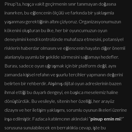
Pinup’ta, hoşça vakit geçirmenin sınır tanımayan doğasına
inanırken, bu eğlencenin ölçülü ve farkında bir yaklaşımla
yaşanması gerektiğinin altını çiziyoruz. Organizasyonumuzun
kökenini oluşturan bu ilke, her bir oyuncumuzun oyun
deneyimini kendi kontrolünde muhafaza etmesini, potansiyel
risklerin haberdar olmasını ve eğlencenin hayatın diğer önemli
alanlarıyla uyumlu bir şekilde sürmesini sağlamayı hedefler.
Burası, sadece oyun uğraşmak için bir platform değil, aynı
zamanda kişisel refahın ve şuurlu tercihler yapmanın değerini
belirten bir rehberdir. Alışılmış dijital oyun adreslerinin bazen
ihmal ettiği bu duyarlı dengeyi, en başlıca meselemiz haline
dönüştürdük. Bu vesileyle, sitenin her özelliği, her arayüz
dizaynı ve her iletişim yaklaşımı, sorumlu oyunun ilkeleri üzerine
inşa edilmiştir. Fazlaca katılımcının aklındaki “
pinup emin mi
?”
sorusuna sunulabilecek en berraklıkla cevap, işte bu