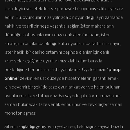
sürükleyici ses efektleri ve pürüzsüz bir oynanış kalitesiyle arz
edilir. Bu, oyuncularımıza yalnızca bir oyun değil, aynı zamanda
hakiki ve tesirli bir neşe yaşantısı sağlar. İster makaraların
döndüğü slot oyunlarının rengarenk alemine batın, ister
stratejinin ön planda olduğu kutu oyunlarında talihinizi sınayın,
ister hakiki bir casino ortamını peşinde olanlar için canlı
krupiyeler eşliğinde oyunlarımıza dahil olun; burada
beklediğiniz her unsuru rastlayacaksınız. Üyelerimizin “
pinup
online
” zevkini en üst düzeyde hissetmelerini garantilemek
için devamlı bir şekilde taze oyunlar katıyor ve halen bulunan
oyunlarımızı taze tutuyoruz. Bu sayede, platformumuzda her
zaman bulunacak taze yenilikler bulunur ve zevk hiçbir zaman
monotonlaşmaz.
Sitenin sağladığı geniş oyun yelpazesi, tek başına sayısal bazda