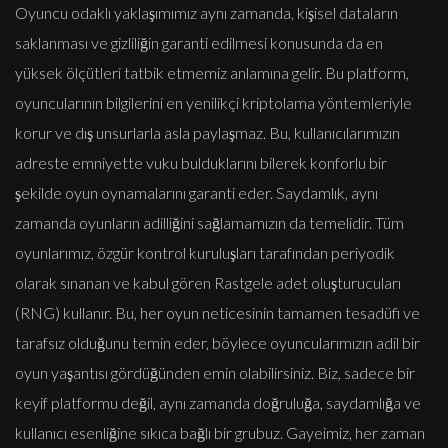
Oyuncu odaklı yaklaşımımız aynı zamanda, kişisel dataların
saklanması ve gizliliğin garanti edilmesi konusunda da en
yüksek ölçütleri tatbik etmemiz anlamına gelir. Bu platform,
oyuncularının bilgilerini en yenilikçi kriptolama yöntemleriyle
korur ve dış unsurlarla asla paylaşmaz. Bu, kullanıcılarımızın
adreste emniyette vuku bulduklarını bilerek konforlu bir
şekilde oyun oynamalarını garanti eder. Saydamlık, aynı
zamanda oyunların adilliğini sağlamamızın da temelidir. Tüm
oyunlarımız, özgür kontrol kuruluşları tarafından periyodik
olarak sınanan ve kabul gören Rastgele adet oluşturucuları
(RNG) kullanır. Bu, her oyun neticesinin tamamen tesadüfi ve
tarafsız olduğunu temin eder, böylece oyuncularımızın adil bir
oyun yaşantısı gördüğünden emin olabilirsiniz. Biz, sadece bir
keyif platformu değil, aynı zamanda doğruluğa, saydamlığa ve
kullanıcı esenliğine sıkıca bağlı bir grubuz. Gayeimiz, her zaman