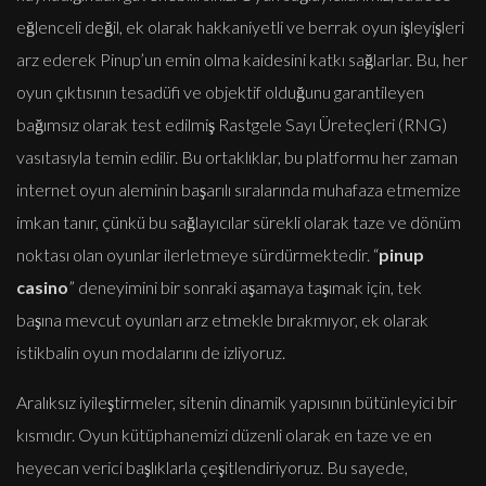
eğlenceli değil, ek olarak hakkaniyetli ve berrak oyun işleyişleri
arz ederek Pinup’un emin olma kaidesini katkı sağlarlar. Bu, her
oyun çıktısının tesadüfi ve objektif olduğunu garantileyen
bağımsız olarak test edilmiş Rastgele Sayı Üreteçleri (RNG)
vasıtasıyla temin edilir. Bu ortaklıklar, bu platformu her zaman
internet oyun aleminin başarılı sıralarında muhafaza etmemize
imkan tanır, çünkü bu sağlayıcılar sürekli olarak taze ve dönüm
noktası olan oyunlar ilerletmeye sürdürmektedir. “
pinup
casino
” deneyimini bir sonraki aşamaya taşımak için, tek
başına mevcut oyunları arz etmekle bırakmıyor, ek olarak
istikbalin oyun modalarını de izliyoruz.
Aralıksız iyileştirmeler, sitenin dinamik yapısının bütünleyici bir
kısmıdır. Oyun kütüphanemizi düzenli olarak en taze ve en
heyecan verici başlıklarla çeşitlendiriyoruz. Bu sayede,