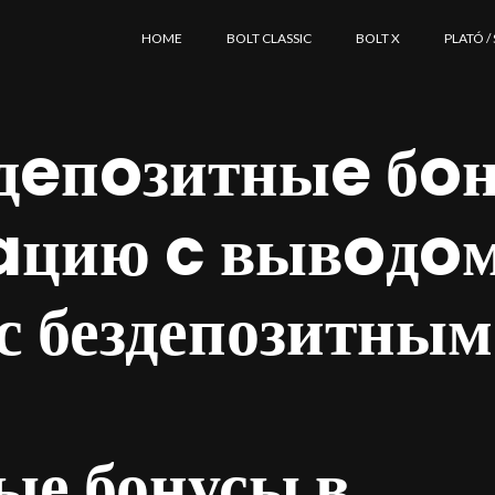
HOME
BOLT CLASSIC
BOLT X
PLATÓ /
дeпoзитныe бo
aцию c вывoдoм
 с бездепозитным
ые бонусы в