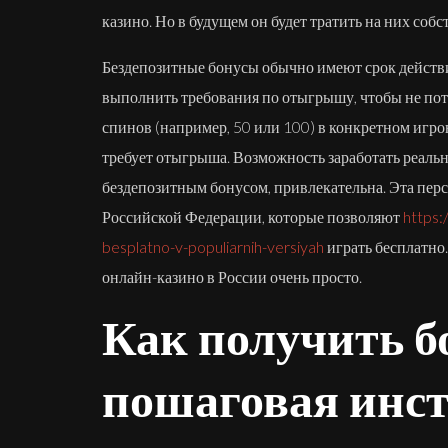
казино. Но в будущем он будет тратить на них соб
Бездепозитные бонусы обычно имеют срок действия
выполнить требования по отыгрышу, чтобы не пот
спинов (например, 50 или 100) в конкретном игро
требует отыгрыша. Возможность заработать реальны
бездепозитным бонусом, привлекательна. Эта пер
Российской Федерации, которые позволяют
https:
besplatno-v-populiarnih-versiyah
играть бесплатно
онлайн-казино в России очень просто.
Как получить бо
пошаговая инс