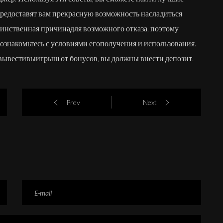
предоставят вам прекрасную возможность насладиться
 единственная причинадля возможного отказа, поэтому
 ознакомьтесь с условиями егополучения и использования.
вывестивыигрыш от бонусов, вы должны внести депозит.
Prev
Next