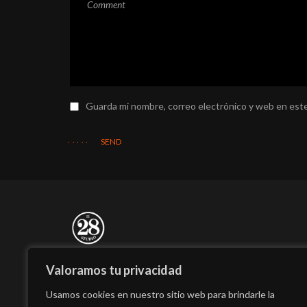
Guarda mi nombre, correo electrónico y web en est
SEND
El 28 Studio está compuesto por un equipo de
Valoramos tu privacidad
profesionales con más de 20 años de experiencia en
Usamos cookies en nuestro sitio web para brindarle la
el sector, impulsados por dos valores: pasión y