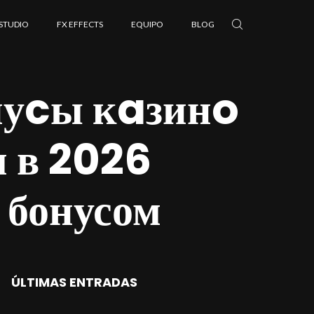
 STUDIO
FX EFFECTS
EQUIPO
BLOG
нуcы кaзинo
 в 2026
 бонусом
ÚLTIMAS ENTRADAS