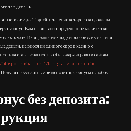
ственные деньги.
, часто от 7 до 14 дней, в течение которого вы должны
ерять бонус. Вам начисляют определенное количество
вом автомате. Выигрыш с них падает на бонусный счет и
е деньги, не внося ни единого евро в казино с
спектива стала реальностью благодаря игровым сайтам
//infosport.ru/partners1/kak-igrat-v-poker-online-
. Получить бесплатные бездепозитные бонусы в любом
нус без депозита:
трукция