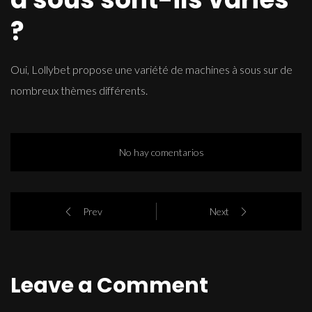
?
Oui, Lollybet propose une variété de machines à sous sur de
nombreux thèmes différents.
No hay comentarios
Prev
Next
Leave a Comment