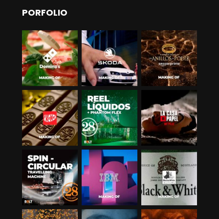
PORFOLIO