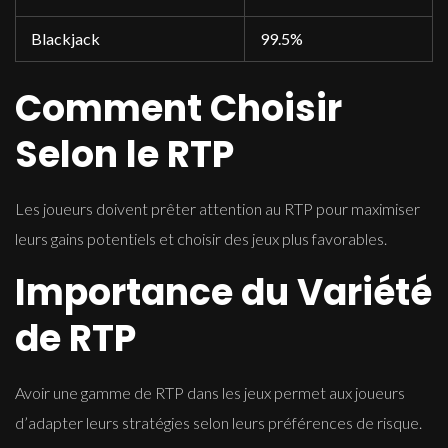
Blackjack
99.5%
Comment Choisir
Selon le RTP
Les joueurs doivent prêter attention au RTP pour maximiser
leurs gains potentiels et choisir des jeux plus favorables.
Importance du Variété
de RTP
Avoir une gamme de RTP dans les jeux permet aux joueurs
d’adapter leurs stratégies selon leurs préférences de risque.