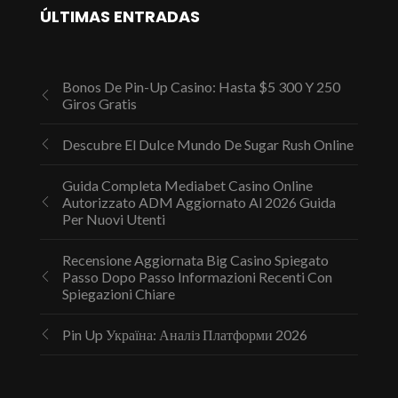
ÚLTIMAS ENTRADAS
Bonos De Pin-Up Casino: Hasta $5 300 Y 250
Giros Gratis
Descubre El Dulce Mundo De Sugar Rush Online
Guida Completa Mediabet Casino Online
Autorizzato ADM Aggiornato Al 2026 Guida
Per Nuovi Utenti
Recensione Aggiornata Big Casino Spiegato
Passo Dopo Passo Informazioni Recenti Con
Spiegazioni Chiare
Pin Up Україна: Аналіз Платформи 2026