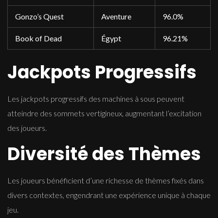
Gonzo’s Quest
Aventure
96.0%
Book of Dead
Égypt
96.21%
Jackpots Progressifs
Les jackpots progressifs des machines à sous peuvent
atteindre des sommets vertigineux, augmentant l’excitation
des joueurs.
Diversité des Thèmes
Les joueurs bénéficient d’une richesse de thèmes fixés dans
divers contextes, engendrant une expérience unique à chaque
jeu.