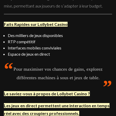
mise, permettant aux joueurs de s’adapter à leur budget.
Faits Rapides sur Lollybet Casino
Des milliers de jeux disponibles
RTP compétitif
Interfaces mobiles conviviales
Espace de jeux en direct
Pour maximiser vos chances de gains, explorez
différentes machines à sous et jeux de table.
Le saviez-vous à propos de Lollybet Casino ?
Les jeux en direct permettent une interaction en temps
réel avec des croupiers professionnels.