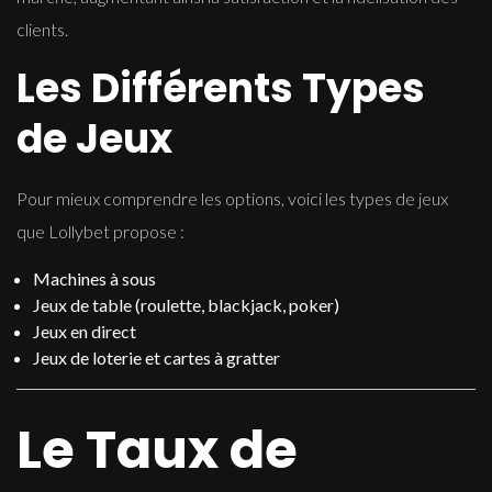
clients.
Les Différents Types
de Jeux
Pour mieux comprendre les options, voici les types de jeux
que Lollybet propose :
Machines à sous
Jeux de table (roulette, blackjack, poker)
Jeux en direct
Jeux de loterie et cartes à gratter
Le Taux de