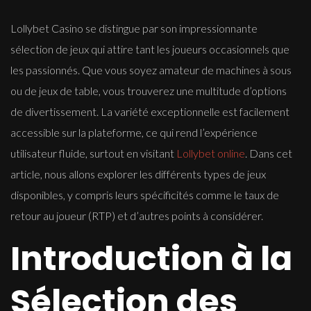
Lollybet Casino se distingue par son impressionnante
sélection de jeux qui attire tant les joueurs occasionnels que
les passionnés. Que vous soyez amateur de machines à sous
ou de jeux de table, vous trouverez une multitude d’options
de divertissement. La variété exceptionnelle est facilement
accessible sur la plateforme, ce qui rend l’expérience
utilisateur fluide, surtout en visitant
Lollybet online
. Dans cet
article, nous allons explorer les différents types de jeux
disponibles, y compris leurs spécificités comme le taux de
retour au joueur (RTP) et d’autres points à considérer.
Introduction à la
Sélection des