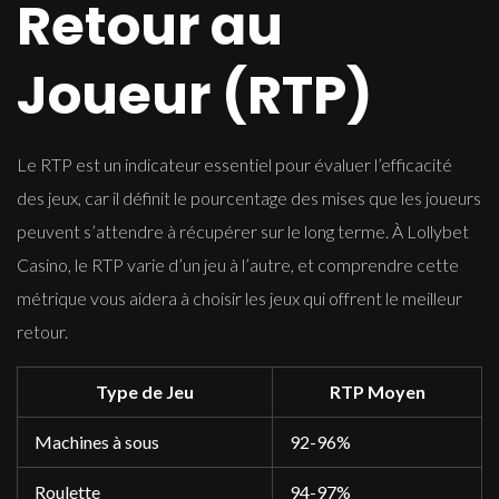
Retour au
Joueur (RTP)
Le RTP est un indicateur essentiel pour évaluer l’efficacité
des jeux, car il définit le pourcentage des mises que les joueurs
peuvent s’attendre à récupérer sur le long terme. À Lollybet
Casino, le RTP varie d’un jeu à l’autre, et comprendre cette
métrique vous aidera à choisir les jeux qui offrent le meilleur
retour.
Type de Jeu
RTP Moyen
Machines à sous
92-96%
Roulette
94-97%