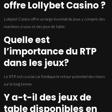
offre Lollybet Casino ?
Lollybet Casino offre un large éventail de jeux, y compris des
machines à sous et des jeux de table.
Quelle est
l’importance du RTP
dans les jeux?
Le RTP est crucial car il indique le retour potentiel des mises
sur le long terme.
Y a-t-il des jeux de
table disponibles en