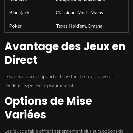
Blackjack
Classique, Multi-Mains
Poker
Texas Hold’em, Omaha
Avantage des Jeux en
Direct
Les jeux en direct apportent une touche interactive et
rendent l’expérience plus immersif.
Options de Mise
Variées
Les jeux de table offrent généralement plusieurs options de