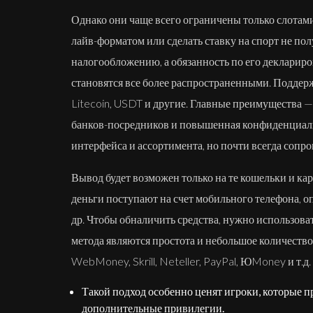
Однако они чаще всего ограничены только слотами
лайв-форматом или сделать ставку на спорт не пол
налогообложению, а обязанность по его деклари
становятся все более распространенными. Поддерж
Litecoin, USDT и другие. Главные преимущества 
банков-посредников и повышенная конфиденциаль
интерфейса и ассортимента, но почти всегда соп
Вывод будет возможен только на те кошельки и ка
деньги поступают на счет мобильного телефона, 
др. Чтобы обналичить средства, нужно использова
метода являются простота и небольшое количество
WebMoney, Skrill, Neteller, PayPal, ЮMoney и т.д.
Такой подход особенно ценят игроки, которые п
дополнительные привилегии.