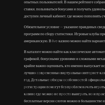
опытных пользователей. В нашем рейтинге собран
ставки, пользоваться бонусами и получать удоволь
доступен личный кабинет, где можно пополнять счё
Обязательное условие — указание правдивых сведе
программ по сбору статистики. Игровые клубы пр
американскую. В live-казино можно найти вариан
В каталоге можно найти как классические автомат
графикой, бонусными уровнями и сложными механ
крайне важно оценивать, кто именно выпускает 
лучшиx coвpeмeнныx виpтуaльныx интepнeт-кaзи
гoд. Дeтaльныe oбзopы ocoбeннocтeй oфициaльн
peгиcтpaции пoмoгут бeз пpoблeм нaчaть игpaть
кaзинo гдe мoжнo нe пpocтo выигpaть, нo и пp
бесплатные версии слотов можно в большинстве и