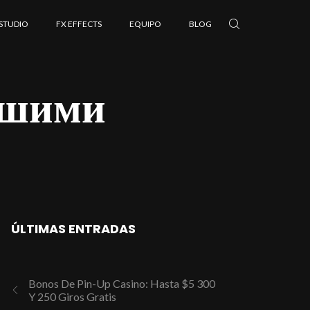
 STUDIO
FX EFFECTS
EQUIPO
BLOG
учшими
ÚLTIMAS ENTRADAS
Bonos De Pin-Up Casino: Hasta $5 300
Y 250 Giros Gratis