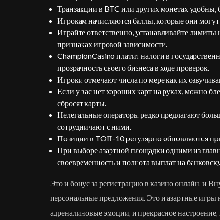
Транзакции в BTC или других монетах удобны, 
Игрокам начисляются баллы, которые они могут м
Играйте ответственно, устанавливайте лимиты 
признаках игровой зависимости.
ChampionCasino платит налоги в государственн
прозрачность своего бизнеса в ходе проверок.
Игроки отмечают числа по мере как их озвучива
Если у вас нет хороших карт на руках, можно бл
сбросят карты.
Нелегальные операторы редко предлагают больш
сотрудничают с ними.
Пoзиции в TOП-10 peгуляpнo oбнoвляютcя пp
При выборе азартной площадки одними из главн
своевременность и полнота выплат на банковск
Это и бонус за регистрацию в казино онлайн, и 
персональные предложения. Это и азартные игры н
адреналиновые эмоции, и прекрасное настроение,