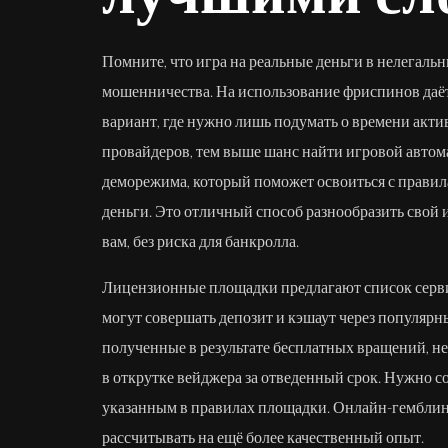
Помните, что игра на реальные деньги в нелегаль
мошенничества. На использование фриспинов даёт
вариант, где нужно лишь подумать о времени актив
провайдеров, тем выше шанс найти игровой автом
деморежима, который поможет освоиться с правила
деньги. Это отличный способ разнообразить свой 
вам, без риска для банкролла.
Лицензионные площадки предлагают список серви
могут совершать депозит и кэшаут через популяр
полученные в результате бесплатных вращений, 
в открутке вейджера за отведенный срок. Нужно 
указанным в правилах площадки. Онлайн-гемблинг
рассчитывать на ещё более качественный опыт.