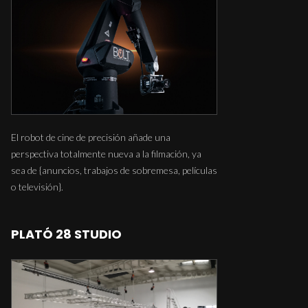
El robot de cine de precisión añade una
perspectiva totalmente nueva a la filmación, ya
sea de {anuncios, trabajos de sobremesa, películas
o televisión}.
PLATÓ 28 STUDIO