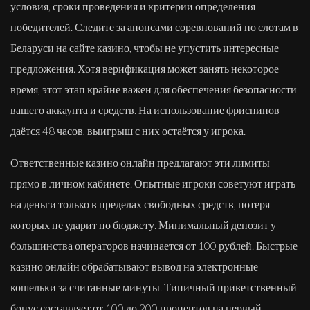
условия, сроки проведения и критерии определения
победителей. Следите за анонсами соревнований по слотам в
Беларуси на сайте казино, чтобы не упустить интересные
предложения. Хотя верификация может занять некоторое
время, этот этап крайне важен для обеспечения безопасности
вашего аккаунта и средств. На использование фриспинов
даётся 48 часов, выигрыш с них остаётся у игрока.
Ответственные казино онлайн предлагают эти лимиты
прямо в личном кабинете. Опытные игроки советуют играть
на деньги только в пределах свободных средств, потеря
которых не ударит по бюджету. Минимальный депозит у
большинства операторов начинается от 100 рублей. Быстрые
казино онлайн обрабатывают вывод на электронные
кошельки за считанные минуты. Типичный приветственный
бонус составляет от 100 до 200 процентов на первый