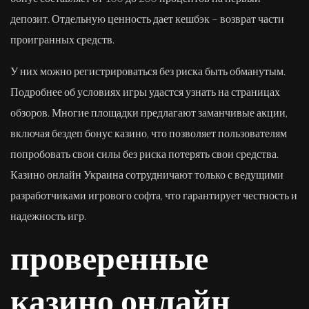
депозит. Отдельную ценность дает кешбэк – возврат части
проигранных средств.
У них можно регистрироваться без риска быть обманутым.
Подробнее об условиях игры удастся узнать на страницах
обзоров. Многие площадки предлагают заманчивые акции,
включая бездеп бонус казино, что позволяет пользователям
попробовать свои силы без риска потерять свои средства.
Казино онлайн Украина сотрудничают только с ведущими
разработчиками игрового софта, что гарантирует честность и
надежность игр.
проверенные
казино онлайн