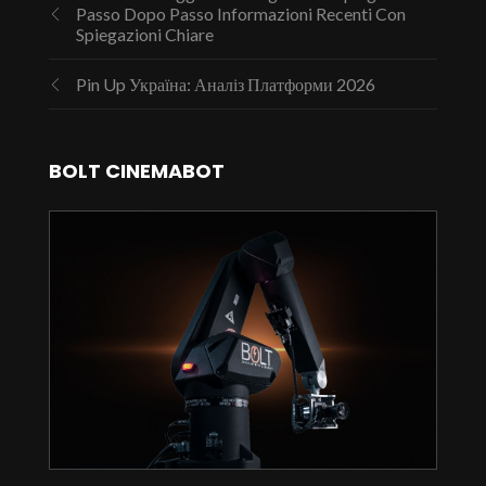
Passo Dopo Passo Informazioni Recenti Con
Spiegazioni Chiare
Pin Up Україна: Аналіз Платформи 2026
BOLT CINEMABOT