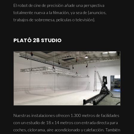
El robot de cine de precisión añade una perspectiva
totalmente nueva a la filmación, ya sea de {anuncios,
trabajos de sobremesa, películas o televisión}.
PLATÓ 28 STUDIO
Nuestras instalaciones ofrecen 1.300 metros de facilidades
con un estudio de 18 x 14 metros con entrada directa para
coches, ciclorama, aire acondicionado y calefacción. También