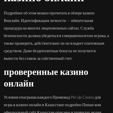
Подробнее об этом можно прочитать в обзоре казино
Винлайн. Идентификация личности — обязательная
процедура на многих лицензионных сайтах. Служба
безопасности должна убедиться в совершеннолетии игрока, а
также проверить, действительно ли он владеет платежным
средством. Даже бездепозитные бонусы не получится
вывести без ставок за собственный счет.
проверенные казино
онлайн
Условия отыгрыша каждого Промокод Pin Up Casino для
игры в казино онлайн в Казахстане подробно Пинап ком
официальный сайт Казахстан описаны в правилах акции.