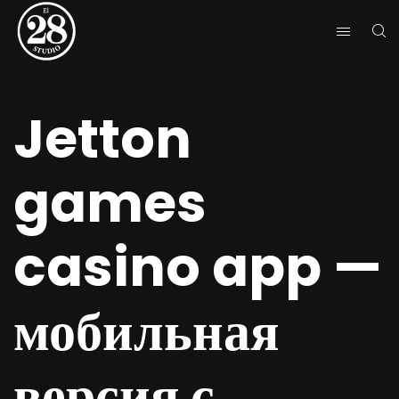
Jetton
games
casino app —
мобильная
версия с