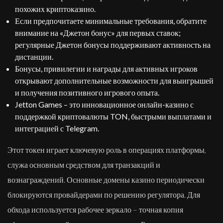
похожих криптоказино.
Если предпочитаете минимальные требования, обратите
внимание на «Джетон бонус» для первых ставок;
регулярные Джетон бонусы поддерживают активность на
дистанции.
Бонусы, привилегии и награды для активных игроков
открывают дополнительные возможности для выигрышей
и получения позитивного игрового опыта.
Jetton Games – это инновационное онлайн-казино с
поддержкой криптовалюты TON, быстрыми выплатами и
интеграцией с Telegram.
Этот токен играет ключевую роль в операциях платформы,
служа основным средством для транзакций и
вознаграждений. Основные домены казино периодически
блокируются провайдерами по решению регулятора. Для
обхода используется рабочее зеркало – точная копия