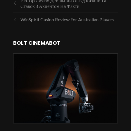
Pin-Up Casino Детальний Огляд Казино Та
Ставок З Акцентом На Факти
WinSpirit Casino Review For Australian Players
BOLT CINEMABOT