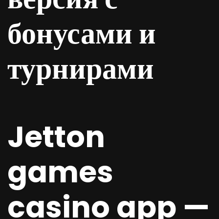
бонусами и
турнирами
Jetton
games
casino app —