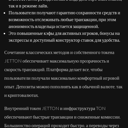
так и в режиме лайв.
Пользователи получают гарантию сохранности средств и
возможность отслеживать любые транзакции, при этом
анонимность владельца остается защищенной.
Это повышенные кэфы для активных игроков, бонусы на
экспрессы и доступный конструктор ставок для удобства.
Сочетание классических методов и собственного токена
JETTON обеспечивает максимальную прозрачность и
скорость транзакций. Платформа делает все, чтобы
пользователи получали максимально комфортный игровой
опыт. Депозиты можно пополнять как в обычной валюте, так
и криптовалютах.
Внутренний токен JETTON и инфраструктура TON
обеспечивают быстрые транзакции и сниженные комиссии.
Большинство операций проходит быстро, а переводы через