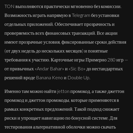
TON выполняются практически мгновенно без комиссии.
Возможность играть напрямую в Telegram без установки
отдельных приложений. Обеспечивает прозрачность и
проверяемость всех финансовых транзакций. Все акции
имеют прозрачные условия, фиксированные сроки действия
(от двух недель до нескольких месяцев) и понятные
требования к участию. Карточные игры Примерно 280 игр —
от привычных «Andar Bahar» и «Sic Bo» до нестандартных
решений вроде Banana Keno и Double Up.
Именно там можно найти jetton промокод, а также джеттон
промокод и джеттон промокоды, которые применяются в
рамках конкретных предложений. Такой подход снижает
риски и упрощает навигацию по бонусной системе. Для
тестирования альтернативной оболочки можно скачать