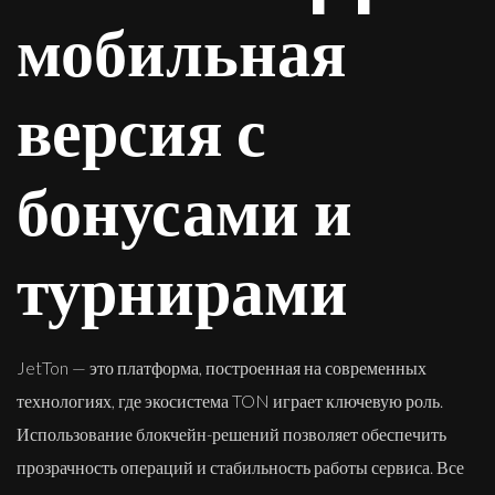
мобильная
версия с
бонусами и
турнирами
JetTon — это платформа, построенная на современных
технологиях, где экосистема TON играет ключевую роль.
Использование блокчейн-решений позволяет обеспечить
прозрачность операций и стабильность работы сервиса. Все