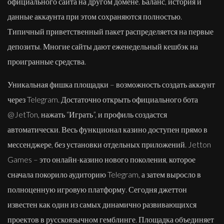
официального сайта на другом домене. Баланс, история и
данные аккаунта при этом сохраняются полностью.
Типичный приветственный пакет распределяется на первые
депозиты. Многие сайты дают еженедельный кешбэк на
проигранные средства.
Уникальная фишка площадки – возможность создать аккаунт
через Telegram. Достаточно открыть официального бота
@JetTon, нажать “Играть”, и профиль создастся
автоматически. Весь функционал казино доступен прямо в
мессенджере, без установки отдельных приложений. Jetton
Games – это онлайн-казино нового поколения, которое
сначала покорило аудиторию Telegram, а затем выросло в
полноценную игровую платформу. Сегодня джеттон
известен как один из самых динамично развивающихся
проектов в русскоязычном гемблинге. Площадка объединяет