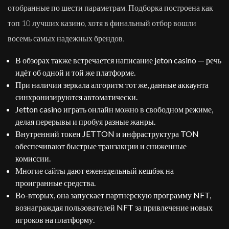
отобранные по шести параметрам. Подборка построена как
топ 10 лучших казино, хотя в финальный отбор вошли
восемь самых надежных брендов.
В обзорах также встречается написание jeton casino — речь
идёт об одной и той же платформе.
При наличии зеркала алгоритм тот же, данные аккаунта
синхронизируются автоматически.
Jetton casino играть онлайн можно в свободном режиме,
делая перерывы и пробуя разные жанры.
Внутренний токен JETTON и инфраструктура TON
обеспечивают быстрые транзакции и сниженные
комиссии.
Многие сайты дают еженедельный кешбэк на
проигранные средства.
Во-вторых, она запускает партнерскую программу NFT,
вознаграждая пользователей NFT за привлечение новых
игроков на платформу.