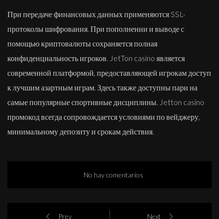
При передаче финансовых данных применяются SSL-
протоколы шифрования. При пополнении и выводе с
помощью криптовалюты сохраняется полная
конфиденциальность игроков. JetTon casino является
современной платформой, предоставляющей игрокам доступ
к лучшим азартным играм. Здесь также доступны пари на
самые популярные спортивные дисциплины. Jetton casino
промокод всегда сопровождается условиями по вейджеру,
минимальному депозиту и срокам действия.
No hay comentarios
Prev
Next