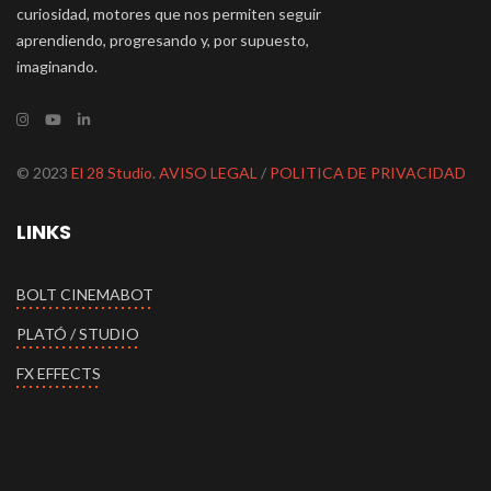
curiosidad, motores que nos permiten seguir
aprendiendo, progresando y, por supuesto,
imaginando.
© 2023
El 28 Studio
.
AVISO LEGAL
/
POLITICA DE PRIVACIDAD
LINKS
BOLT CINEMABOT
PLATÓ / STUDIO
FX EFFECTS