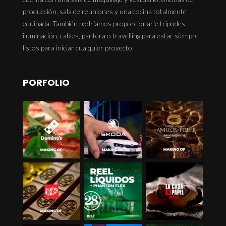
producción, sala de reuniones y una cocina totalmente
equipada. También podríamos proporcionarle trípodes,
iluminación, cables, pantera o travelling para estar siempre
listos para iniciar cualquier proyecto.
PORFOLIO