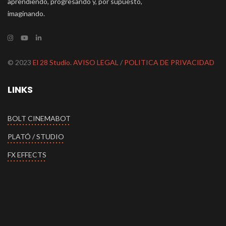
aprendiendo, progresando y, por supuesto,
imaginando.
© 2023
El 28 Studio
.
AVISO LEGAL
/
POLITICA DE PRIVACIDAD
LINKS
BOLT CINEMABOT
PLATÓ / STUDIO
FX EFFECTS