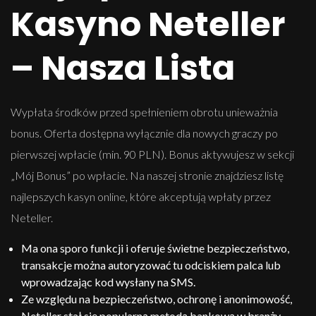
Kasyno Neteller
– Nasza Lista
Wypłata środków przed spełnieniem obrotu unieważnia
bonus. Oferta dostępna wyłącznie dla nowych graczy po
pierwszej wpłacie (min. 90 PLN). Bonus aktywujesz w sekcji
„Mój Bonus” po wpłacie. Na naszej stronie znajdziesz listę
najlepszych kasyn online, które akceptują wpłaty przez
Neteller.
Ma ona sporo funkcji i oferuje świetne bezpieczeństwo,
transakcje można autoryzować tu odciskiem palca lub
wprowadzając kod wysłany na SMS.
Ze względu na bezpieczeństwo, ochronę i anonimowość,
Neteller stał się popularną metodą bankową w branży