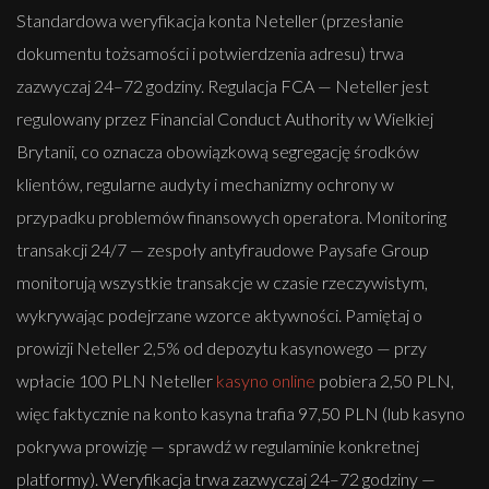
Standardowa weryfikacja konta Neteller (przesłanie
dokumentu tożsamości i potwierdzenia adresu) trwa
zazwyczaj 24–72 godziny. Regulacja FCA — Neteller jest
regulowany przez Financial Conduct Authority w Wielkiej
Brytanii, co oznacza obowiązkową segregację środków
klientów, regularne audyty i mechanizmy ochrony w
przypadku problemów finansowych operatora. Monitoring
transakcji 24/7 — zespoły antyfraudowe Paysafe Group
monitorują wszystkie transakcje w czasie rzeczywistym,
wykrywając podejrzane wzorce aktywności. Pamiętaj o
prowizji Neteller 2,5% od depozytu kasynowego — przy
wpłacie 100 PLN Neteller
kasyno online
pobiera 2,50 PLN,
więc faktycznie na konto kasyna trafia 97,50 PLN (lub kasyno
pokrywa prowizję — sprawdź w regulaminie konkretnej
platformy). Weryfikacja trwa zazwyczaj 24–72 godziny —