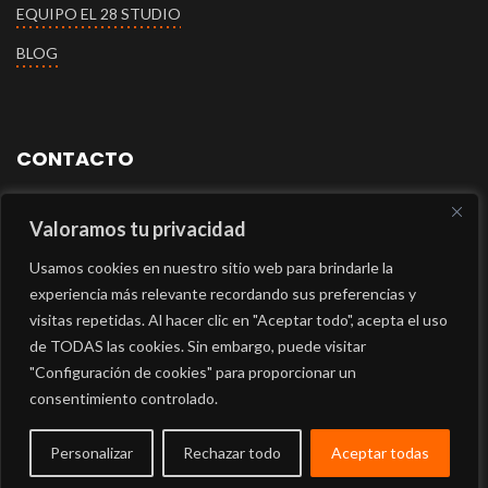
EQUIPO EL 28 STUDIO
BLOG
CONTACTO
+34609112660
Valoramos tu privacidad
Usamos cookies en nuestro sitio web para brindarle la
+34609032394
experiencia más relevante recordando sus preferencias y
visitas repetidas. Al hacer clic en "Aceptar todo", acepta el uso
info@el28studio.com
de TODAS las cookies. Sin embargo, puede visitar
"Configuración de cookies" para proporcionar un
C/ La Granja, 28. 28108 Alcobendas, Madrid
consentimiento controlado.
Personalizar
Rechazar todo
Aceptar todas