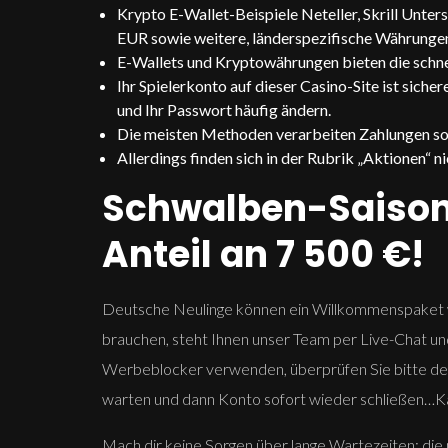
Krypto E-Wallet-Beispiele Neteller, Skrill Un
EUR sowie weitere, länderspezifische Währungen
E-Wallets und Kryptowährungen bieten die schne
Ihr Spielerkonto auf dieser Casino-Site ist sich
und Ihr Passwort häufig ändern.
Die meisten Methoden verarbeiten Zahlungen sof
Allerdings finden sich in der Rubrik „Aktionen“ 
Schwalben-Saison
Anteil an 7 500 €!
Deutsche Neulinge können ein Willkommenspaket wäh
brauchen, steht Ihnen unser Team per Live-Chat und 
Werbeblocker verwenden, überprüfen Sie bitte des
warten und dann Konto sofort wieder schließen…Kan
Mach dir keine Sorgen über lange Wartezeiten; die