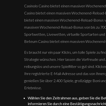
Casinolo Casino bietet einen massiven Wochenend-
Casino bietet einen massiven Wochenend-Reload-Bo
bietet einen massiven Wochenend-Reload-Bonus von 
massiven Wochenend-Reload-Bonus von bis zu 700 €
Sportwetten, Livewetten, virtuelle Sportarten und 
Beteum Casino bietet einen massiven Wochenend-Re
Es braucht nur ein paar Klicks, um tolle Spiele zu f
Strategie wünschen. Hier lassen die Vorfreude und
reibungslos und unsere Spielfilter so gut sind. Klic
Ihre registrierte E-Mail-Adresse und das von Ihnen 
genießen Sie über 2.400 Spiele, großzügige Boni und 
Erlebnisse.
Wählen Sie den Zeitrahmen aus, geben Sie die Bet
informieren Sie durch eine Bestätigungsnachricht