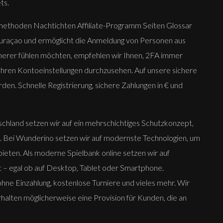
ts.
methoden Nachtichten Affiliate-Programm Seiten Glossar
Curaçao und ermöglicht die Anmeldung von Personen aus
cherer fühlen möchten, empfehlen wir Ihnen, 2FA immer
 Ihren Kontoeinstellungen durchzusehen. Auf unsere sichere
en. Schnelle Registrierung, sichere Zahlungen in € und
schland setzen wir auf ein mehrschichtiges Schutzkonzept,
 Bei Wunderino setzen wir auf modernste Technologien, um
bieten. Als moderne Spielbank online setzen wir auf
ft – egal ob auf Desktop, Tablet oder Smartphone.
hne Einzahlung, kostenlose Turniere und vieles mehr. Wir
rhalten möglicherweise eine Provision für Kunden, die an