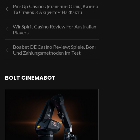
Pin-Up Casino Детальний Огляд Казино
Та Ставок З Акцентом На Факти
WinSpirit Casino Review For Australian
Players
Boabet DE Casino Review: Spiele, Boni
Und Zahlungsmethoden Im Test
BOLT CINEMABOT