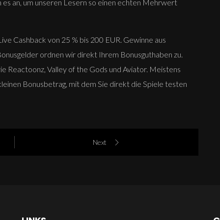
hen es an, um unseren Lesern so einen echten Mehrwert
s Live Cashback von 25 % bis 200 EUR. Gewinne aus
 Bonusgelder ordnen wir direkt Ihrem Bonusguthaben zu.
wie Reactoonz, Valley of the Gods und Aviator. Meistens
kleinen Bonusbetrag, mit dem Sie direkt die Spiele testen
Next