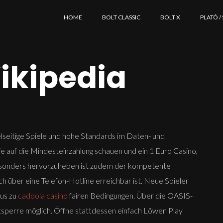
HOME
BOLT CLASSIC
BOLT X
PLATÓ /
ikipedia
elseitige Spiele und hohe Standards im Daten- und
ie auf die Mindesteinzahlung schauen und ein 1 Euro Casino,
esonders hervorzuheben ist zudem der kompetente
 über eine Telefon-Hotline erreichbar ist. Neue Spieler
us zu
cadoola casino
fairen Bedingungen. Über die OASIS-
stsperre möglich. Öffne stattdessen einfach Löwen Play