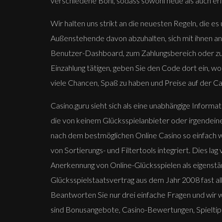
verschiedene Boni, sodass sowohl neue als auch er
Wir halten uns strikt an die neuesten Regeln, die 
Außenstehende davon abzuhalten, sich mit ihnen an
Benutzer-Dashboard, zum Zahlungsbereich oder zu
Einzahlung tätigen, geben Sie den Code dort ein, w
viele Chancen, Spaß zu haben und Preise auf der C
Casino.guru sieht sich als eine unabhängige Informa
die von keinem Glücksspielanbieter oder irgendeine
nach dem bestmöglichen Online Casino so einfach wi
von Sortierungs- und Filtertools integriert. Dies la
Anerkennung von Online-Glücksspielen als eigenstä
Glücksspielstaatsvertrag aus dem Jahr 2008 fast a
Beantworten Sie nur drei einfache Fragen und wir 
sind Bonusangebote, Casino-Bewertungen, Spieltipp