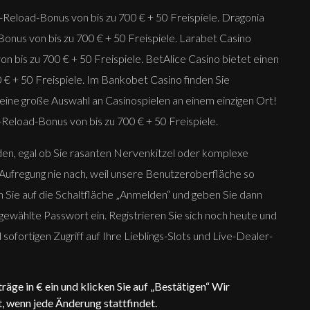
Reload-Bonus von bis zu 700 € + 50 Freispiele. Dragonia
nus von bis zu 700 € + 50 Freispiele. Larabet Casino
bis zu 700 € + 50 Freispiele. BetAlice Casino bietet einen
 + 50 Freispiele. Im Bankobet Casino finden Sie
eine große Auswahl an Casinospielen an einem einzigen Ort!
load-Bonus von bis zu 700 € + 50 Freispiele.
inden, egal ob Sie rasanten Nervenkitzel oder komplexe
 Aufregung nie nach, weil unsere Benutzeroberfläche so
ken Sie auf die Schaltfläche „Anmelden“ und geben Sie dann
gewählte Passwort ein. Registrieren Sie sich noch heute und
sofortigen Zugriff auf Ihre Lieblings-Slots und Live-Dealer-
räge in € ein und klicken Sie auf „Bestätigen“ Wir
, wenn jede Änderung stattfindet.