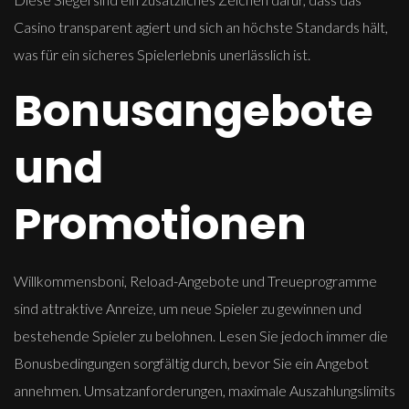
Casino transparent agiert und sich an höchste Standards hält,
was für ein sicheres Spielerlebnis unerlässlich ist.
Bonusangebote
und
Promotionen
Willkommensboni, Reload-Angebote und Treueprogramme
sind attraktive Anreize, um neue Spieler zu gewinnen und
bestehende Spieler zu belohnen. Lesen Sie jedoch immer die
Bonusbedingungen sorgfältig durch, bevor Sie ein Angebot
annehmen. Umsatzanforderungen, maximale Auszahlungslimits