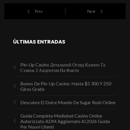
Prev
Next
ÚLTIMAS ENTRADAS
Pin-Up Casino Детальний Огляд Казино Та
Ставок З Акцентом На Факти
Bonos De Pin-Up Casino: Hasta $5 300 Y 250
Giros Gratis
Descubre El Dulce Mundo De Sugar Rush Online
Guida Completa Mediabet Casino Online
Autorizzato ADM Aggiornato Al 2026 Guida
Per Nuovi Utenti