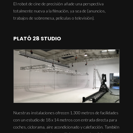
El robot de cine de precisión añade una perspectiva
totalmente nueva a la filmación, ya sea de {anuncios,
trabajos de sobremesa, películas o televisión}.
PLATÓ 28 STUDIO
Nuestras instalaciones ofrecen 1.300 metros de facilidades
con un estudio de 18 x 14 metros con entrada directa para
coches, ciclorama, aire acondicionado y calefacción. También