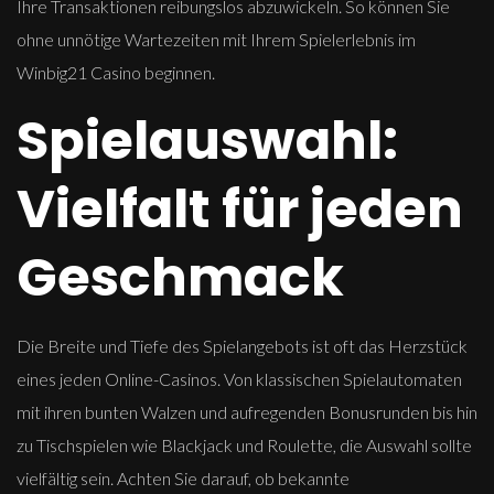
Ihre Transaktionen reibungslos abzuwickeln. So können Sie
ohne unnötige Wartezeiten mit Ihrem Spielerlebnis im
Winbig21 Casino beginnen.
Spielauswahl:
Vielfalt für jeden
Geschmack
Die Breite und Tiefe des Spielangebots ist oft das Herzstück
eines jeden Online-Casinos. Von klassischen Spielautomaten
mit ihren bunten Walzen und aufregenden Bonusrunden bis hin
zu Tischspielen wie Blackjack und Roulette, die Auswahl sollte
vielfältig sein. Achten Sie darauf, ob bekannte