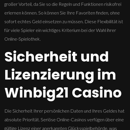
großer Vorteil, da Sie so die Regeln und Funktionen risikofrei
erlernen können. So können Sie Ihre Favoriten finden, ohne
sofort echtes Geld einsetzen zu müssen. Diese Flexibilität ist
für viele Spieler ein wichtiges Kriterium bei der Wahl ihrer
Online-Spielothek.
Sicherheit und
Lizenzierung im
Winbig21 Casino
Die Sicherheit Ihrer persönlichen Daten und Ihres Geldes hat
absolute Priorität. Seriöse Online-Casinos verfügen über eine
gültige Lizenz einer anerkannten Glücksspielbehörde, was