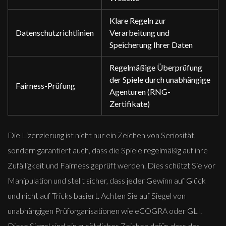
Klare Regeln zur
Datenschutzrichtlinien
Verarbeitung und
Speicherung Ihrer Daten
Regelmäßige Überprüfung
der Spiele durch unabhängige
Fairness-Prüfung
Agenturen (RNG-
Zertifikate)
Die Lizenzierung ist nicht nur ein Zeichen von Seriosität,
sondern garantiert auch, dass die Spiele regelmäßig auf ihre
Zufälligkeit und Fairness geprüft werden. Dies schützt Sie vor
Manipulation und stellt sicher, dass jeder Gewinn auf Glück
und nicht auf Tricks basiert. Achten Sie auf Siegel von
unabhängigen Prüforganisationen wie eCOGRA oder GLI.
Diese Siegel sind ein zusätzliches Zeichen dafür, dass das