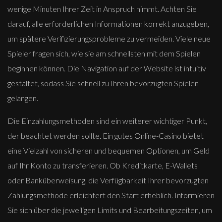
wenige Minuten Ihrer Zeit in Anspruch nimmt. Achten Sie
darauf, alle erforderlichen Informationen korrekt anzugeben,
um spätere Verifizierungsprobleme zu vermeiden. Viele neue
Spieler fragen sich, wie sie am schnellsten mit dem Spielen
beginnen können. Die Navigation auf der Website ist intuitiv
gestaltet, sodass Sie schnell zu Ihren bevorzugten Spielen
gelangen.
Die Einzahlungsmethoden sind ein weiterer wichtiger Punkt,
der beachtet werden sollte. Ein gutes Online-Casino bietet
eine Vielzahl von sicheren und bequemen Optionen, um Geld
auf Ihr Konto zu transferieren. Ob Kreditkarte, E-Wallets
oder Banküberweisung, die Verfügbarkeit Ihrer bevorzugten
Zahlungsmethode erleichtert den Start erheblich. Informieren
Sie sich über die jeweiligen Limits und Bearbeitungszeiten, um