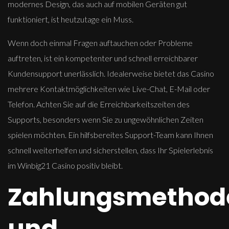
modernes Design, das auch auf mobilen Geräten gut
funktioniert, ist heutzutage ein Muss.
Wenn doch einmal Fragen auftauchen oder Probleme
auftreten, ist ein kompetenter und schnell erreichbarer
Kundensupport unerlässlich. Idealerweise bietet das Casino
mehrere Kontaktmöglichkeiten wie Live-Chat, E-Mail oder
Telefon. Achten Sie auf die Erreichbarkeitszeiten des
Supports, besonders wenn Sie zu ungewöhnlichen Zeiten
spielen möchten. Ein hilfsbereites Support-Team kann Ihnen
schnell weiterhelfen und sicherstellen, dass Ihr Spielerlebnis
im Winbig21 Casino positiv bleibt.
Zahlungsmethod
und