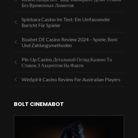
Без Временных Лимитов
Spinbara Casino Im Test: Ein Umfassender
Bericht Für Spieler
Boabet DE Casino Review 2024 – Spiele, Boni
Und Zahlungsmethoden
Pin-Up Casino Детальний Огляд Казино Та
Ставок З Акцентом На Факти
WinSpirit Casino Review For Australian Players
BOLT CINEMABOT