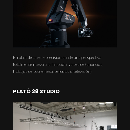
El robot de cine de precisión añade una perspectiva
totalmente nueva a la filmación, ya sea de {anuncios,
trabajos de sobremesa, películas o televisión}.
PLATÓ 28 STUDIO