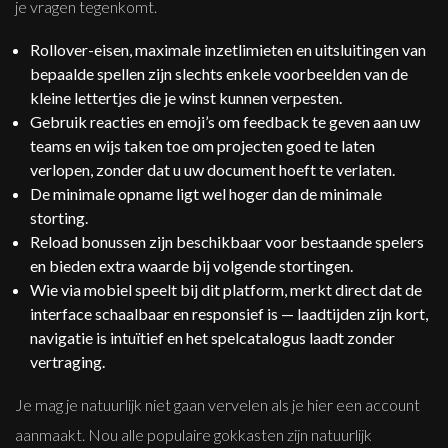
je vragen tegenkomt.
Rollover-eisen, maximale inzetlimieten en uitsluitingen van
bepaalde spellen zijn slechts enkele voorbeelden van de
kleine lettertjes die je winst kunnen verpesten.
Gebruik reacties en emoji’s om feedback te geven aan uw
teams en wijs taken toe om projecten goed te laten
verlopen, zonder dat u uw document hoeft te verlaten.
De minimale opname ligt wel hoger dan de minimale
storting.
Reload bonussen zijn beschikbaar voor bestaande spelers
en bieden extra waarde bij volgende stortingen.
Wie via mobiel speelt bij dit platform, merkt direct dat de
interface schaalbaar en responsief is — laadtijden zijn kort,
navigatie is intuïtief en het spelcatalogus laadt zonder
vertraging.
Je mag je natuurlijk niet gaan vervelen als je hier een account
aanmaakt. Nou alle populaire gokkasten zijn natuurlijk