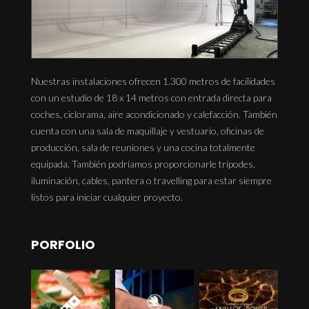
Nuestras instalaciones ofrecen 1.300 metros de facilidades
con un estudio de 18 x 14 metros con entrada directa para
coches, ciclorama, aire acondicionado y calefacción. También
cuenta con una sala de maquillaje y vestuario, oficinas de
producción, sala de reuniones y una cocina totalmente
equipada. También podríamos proporcionarle trípodes,
iluminación, cables, pantera o travelling para estar siempre
listos para iniciar cualquier proyecto.
PORFOLIO