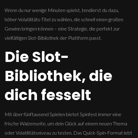
Wenn du nur wenige Minuten spielst, tendierst du dazu,
höher-Volatilitäts-Titel zu wählen, die schnell einen großen
Gewinn bringen können – eine Strategie, die perfekt zur
vielfältigen Slot-Bibliothek der Plattform passt.
Die Slot-
Bibliothek, die
dich fesselt
Mit über fünftausend Spielen bietet Spinfest immer eine
frische Walzenseite, um dein Glück auf einem neuen Thema
oder Volatilitätsniveau zu testen. Das Quick-Spin-Format lebt