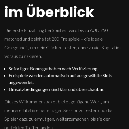
im Überblick
Die erste Einzahlung bei Spinfest wird bis zu AUD 750
matched und beinhaltet 200 Freispiele – die ideale
Gelegenheit, um dein Glück zu testen, ohne zu viel Kapital im
Voraus zu riskieren.
Sofortiger Bonusguthaben nach Verifizierung.
Freispiele werden automatisch auf ausgewählte Slots
angewendet.
Umsatzbedingungen sind klar und überschaubar.
Dieses Willkommenspaket bietet genügend Wert, um
mehrere Titel in einer einzigen Session zu testen und die
Spieler dazu zu ermutigen, weiterzumachen, bis sie den
perfekten Treffer landen.