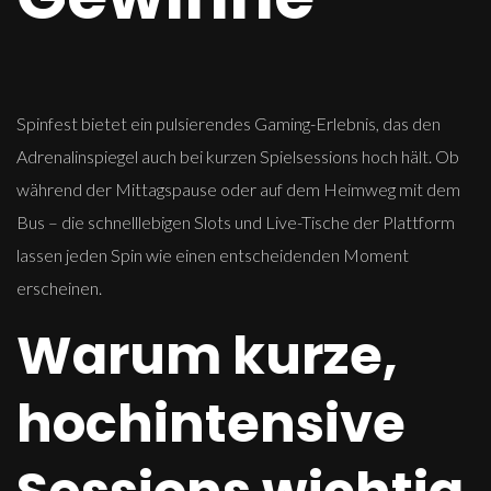
Spinfest bietet ein pulsierendes Gaming-Erlebnis, das den
Adrenalinspiegel auch bei kurzen Spielsessions hoch hält. Ob
während der Mittagspause oder auf dem Heimweg mit dem
Bus – die schnelllebigen Slots und Live-Tische der Plattform
lassen jeden Spin wie einen entscheidenden Moment
erscheinen.
Warum kurze,
hochintensive