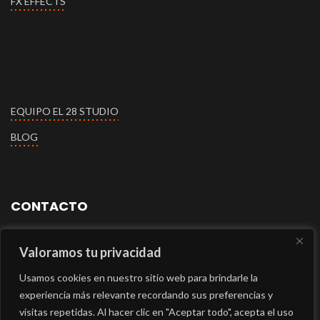
FX EFFECTS
EQUIPO EL 28 STUDIO
BLOG
CONTACTO
+34609112660
Valoramos tu privacidad
Usamos cookies en nuestro sitio web para brindarle la
+34609032394
experiencia más relevante recordando sus preferencias y
visitas repetidas. Al hacer clic en "Aceptar todo", acepta el uso