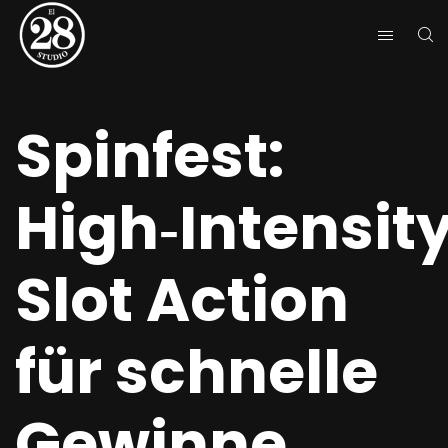
Spinfest:
High‑Intensit
Slot Action
für schnelle
Gewinne