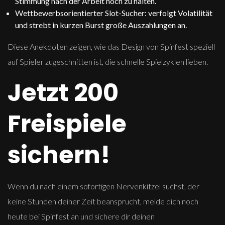
Stimmung nach der Arbeit hoch zu halten.
Wettbewerbsorientierter Slot-Sucher: verfolgt Volatilität
und strebt in kurzen Burst große Auszahlungen an.
Diese Anekdoten zeigen, wie das Design von Spinfest speziell
auf Spieler zugeschnitten ist, die schnelle Spielzyklen lieben.
Jetzt 200
Freispiele
sichern!
Wenn du nach einem sofortigen Nervenkitzel suchst, der
keine Stunden deiner Zeit beansprucht, melde dich noch
heute bei Spinfest an und sichere dir deinen