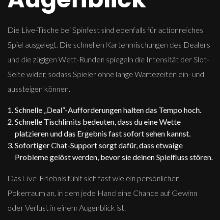
Die Live-Tische bei Spinfest sind ebenfalls für actionreiches
Spiel ausgelegt. Die schnellen Kartenmischungen des Dealers
und die zügigen Wett-Runden spiegeln die Intensität der Slot-
Seite wider, sodass Spieler ohne lange Wartezeiten ein- und
aussteigen können.
Schnelle „Deal“-Aufforderungen halten das Tempo hoch.
Schnelle Tischlimits bedeuten, dass du eine Wette
platzieren und das Ergebnis fast sofort sehen kannst.
Sofortiger Chat-Support sorgt dafür, dass etwaige
Probleme gelöst werden, bevor sie deinen Spielfluss stören.
Das Live-Erlebnis fühlt sich fast wie ein persönlicher
Pokerraum an, in dem jede Hand eine Chance auf Gewinn
oder Verlust in einem Augenblick ist.