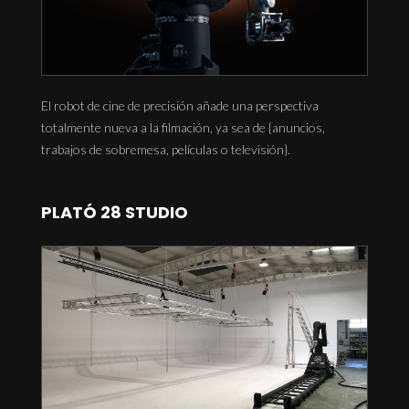
El robot de cine de precisión añade una perspectiva
totalmente nueva a la filmación, ya sea de {anuncios,
trabajos de sobremesa, películas o televisión}.
PLATÓ 28 STUDIO