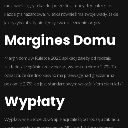
możliwością gry o każdej porze dnia i nocy. Jednakże, jak
każda gra hazardowa, ruletka również ma swoje wady, takie
jak ryzyko utraty pieniędzy czy uzależnienie od gry.
Margines Domu
Margin domu w Ruletce 2026 aplikacji zależy od rodzaju
zakładu, ale ogólnie rzecz biorąc, wynosi on około 2,7%. To
oznacza, że średnio kasyno ma przewagę nad graczami na
poziomie 2,7%, co jest standardowym wskaźnikiem dla ruletki.
Wypłaty
Wypłaty w Ruletce 2026 aplikacji zależą od rodzaju zakładu,
ale najczęściej wynoszą one od 35:1 do 1:1. Im wyższe są