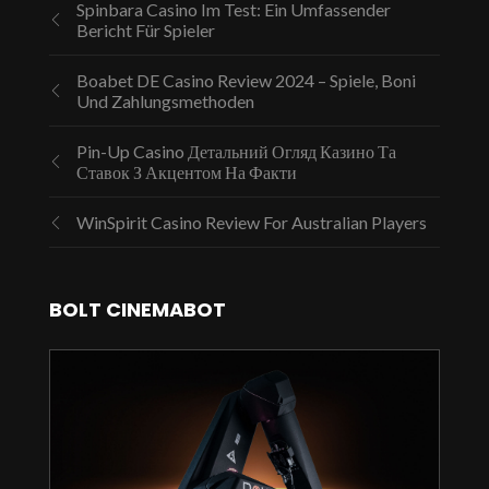
Spinbara Casino Im Test: Ein Umfassender
Bericht Für Spieler
Boabet DE Casino Review 2024 – Spiele, Boni
Und Zahlungsmethoden
Pin-Up Casino Детальний Огляд Казино Та
Ставок З Акцентом На Факти
WinSpirit Casino Review For Australian Players
BOLT CINEMABOT