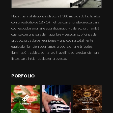
Nuestras instalaciones ofrecen 1.300 metros de facilidades
con un estudio de 18 x 14 metros con entrada directa para
coches, ciclorama, aire acondicionado y calefacción. También
cuenta con una sala de maquillaje y vestuario, oficinas de
producción, sala de reuniones y una cocina totalmente
equipada. También podríamos proporcionarle trípodes,
iluminación, cables, pantera o travelling para estar siempre
listos para iniciar cualquier proyecto.
PORFOLIO