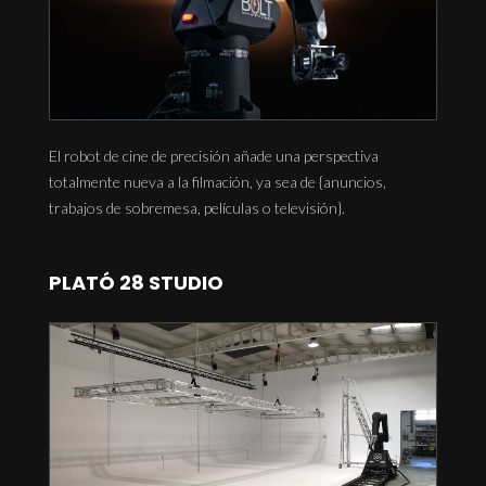
El robot de cine de precisión añade una perspectiva
totalmente nueva a la filmación, ya sea de {anuncios,
trabajos de sobremesa, películas o televisión}.
PLATÓ 28 STUDIO