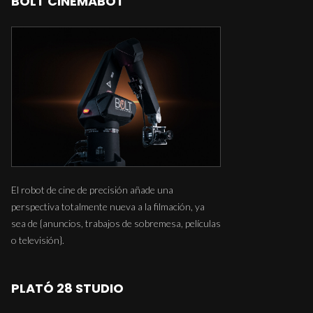
BOLT CINEMABOT
El robot de cine de precisión añade una
perspectiva totalmente nueva a la filmación, ya
sea de {anuncios, trabajos de sobremesa, películas
o televisión}.
PLATÓ 28 STUDIO