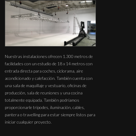
Nuestras instalaciones ofrecen 1.300 metros de
facilidades con un estudio de 18 x 14 metros con
entrada directa para coches, ciclorama, aire
acondicionado y calefacción. También cuenta con
una sala de maquillaje y vestuario, oficinas de
producción, sala de reuniones y una cocina
totalmente equipada. También podríamos
proporcionarle trípodes, iluminación, cables,
pantera o travelling para estar siempre listos para
iniciar cualquier proyecto.