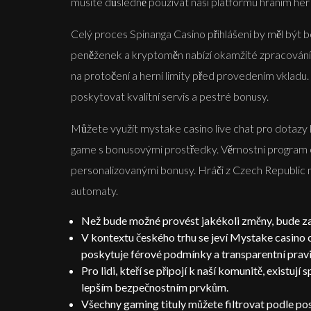
musíte důsledně používat naši platformu hraním her
Celý proces Spinanga Casino přihlášení by měl být
peněženek a kryptoměn nabízí okamžité zpracován
na protočení a herní limity před provedením vkladu.
poskytovat kvalitní servis a pestré bonusy.
Můžete využít mystake casino live chat pro dotazy
game s bonusovými prostředky. Věrnostní program 
personalizovanými bonusy. Hráči z Czech Republic m
automaty.
Než bude možné provést jakékoli změny, bude zapot
V kontextu českého trhu se jeví Mystake casino 
poskytuje férové podmínky a transparentní pravi
Pro lidi, kteří se připojí k naší komunitě, existuj
lepším bezpečnostním prvkům.
Všechny gaming tituly můžete filtrovat podle posk