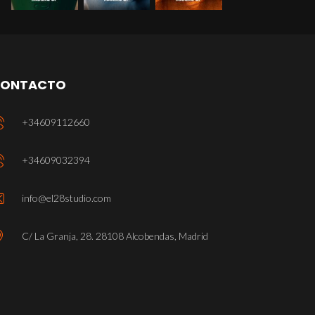
ONTACTO
+34609112660
+34609032394
info@el28studio.com
C/ La Granja, 28. 28108 Alcobendas, Madrid