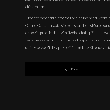
chicken game.
Hledáte moderní platformu pro online hraní, která 
Casino Czechia nabízí širokou škálu her, štědré bonu
dispozici prostřednictvím živého chatu přímo na 
Bereme vážně odpovědnost za bezpečné hraní a nabí
u nás v bezpečí díky pokročilé 256-bit SSL encrypti
Prev