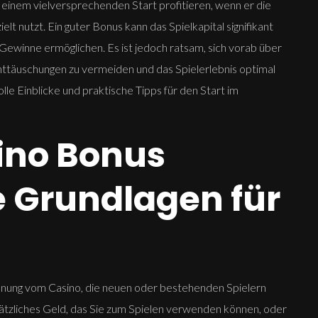
 einem vielversprechenden Start profitieren, wenn er die
ielt nutzt. Ein guter Bonus kann das Spielkapital signifikant
Gewinne ermöglichen. Es ist jedoch ratsam, sich vorab über
ttäuschungen zu vermeiden und das Spielerlebnis optimal
lle Einblicke und praktische Tipps für den Start im
ino Bonus
e Grundlagen für
hnung vom Casino, die neuen oder bestehenden Spielern
sätzliches Geld, das Sie zum Spielen verwenden können, oder