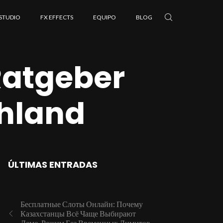
 STUDIO
FX EFFECTS
EQUIPO
BLOG
Ratgeber
chland
ÚLTIMAS ENTRADAS
Бесплатные Слоты Онлайн: Почему
Казахстанцы Всё Чаще Выбирают
Демо-Режим Без Временных Лимитов