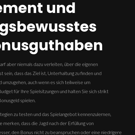
ement und
ngsbewusstes
Bonusguthaben
rf aber niemals dazu verleiten, über die eigenen
t sein, dass das Ziel ist, Unterhaltung zu finden und
 umzugehen, auch wenn es sich teilweise um
dget für Ihre Spielsitzungen und halten Sie sich strikt
Bonusgeld spielen.
tegien zu testen und das Spielangebot kennenzulernen,
ie merken, dass die Jagd nach der Erfüllung von
besser, den Bonus nicht zu beanspruchen oder eine niedrigere