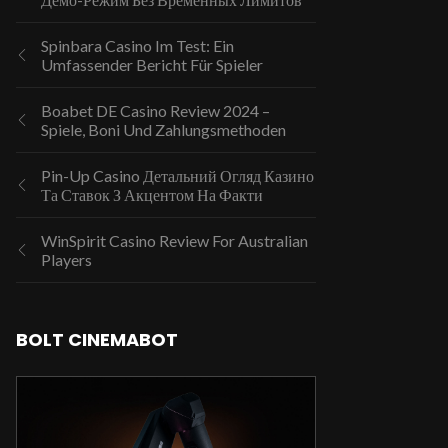
Spinbara Casino Im Test: Ein
Umfassender Bericht Für Spieler
Boabet DE Casino Review 2024 –
Spiele, Boni Und Zahlungsmethoden
Pin-Up Casino Детальний Огляд Казино
Та Ставок З Акцентом На Факти
WinSpirit Casino Review For Australian
Players
BOLT CINEMABOT