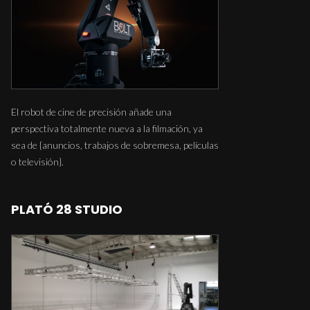
El robot de cine de precisión añade una
perspectiva totalmente nueva a la filmación, ya
sea de {anuncios, trabajos de sobremesa, películas
o televisión}.
PLATÓ 28 STUDIO