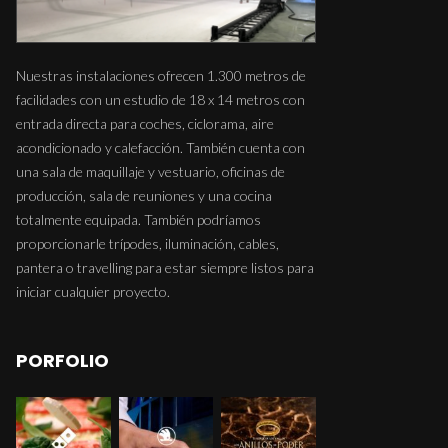
Nuestras instalaciones ofrecen 1.300 metros de
facilidades con un estudio de 18 x 14 metros con
entrada directa para coches, ciclorama, aire
acondicionado y calefacción. También cuenta con
una sala de maquillaje y vestuario, oficinas de
producción, sala de reuniones y una cocina
totalmente equipada. También podríamos
proporcionarle trípodes, iluminación, cables,
pantera o travelling para estar siempre listos para
iniciar cualquier proyecto.
PORFOLIO