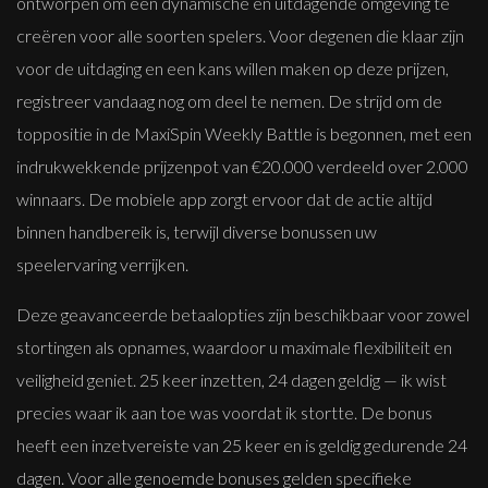
ontworpen om een dynamische en uitdagende omgeving te
creëren voor alle soorten spelers. Voor degenen die klaar zijn
voor de uitdaging en een kans willen maken op deze prijzen,
registreer vandaag nog om deel te nemen. De strijd om de
toppositie in de MaxiSpin Weekly Battle is begonnen, met een
indrukwekkende prijzenpot van €20.000 verdeeld over 2.000
winnaars. De mobiele app zorgt ervoor dat de actie altijd
binnen handbereik is, terwijl diverse bonussen uw
speelervaring verrijken.
Deze geavanceerde betaalopties zijn beschikbaar voor zowel
stortingen als opnames, waardoor u maximale flexibiliteit en
veiligheid geniet. 25 keer inzetten, 24 dagen geldig — ik wist
precies waar ik aan toe was voordat ik stortte. De bonus
heeft een inzetvereiste van 25 keer en is geldig gedurende 24
dagen. Voor alle genoemde bonuses gelden specifieke