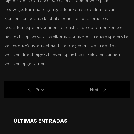
bijvoorbeeld een openbare bibliotheek of werkplek.
LeoVegas kan naar eigen goeddunken de deelname van
klanten aan bepaalde of alle bonussen of promoties
beperken. Spelers kunnen het cash saldo opnemen zonder
het recht op de sport welkomstbonus voor nieuwe spelers te
verliezen. Winsten behaald met de geclaimde Free Bet
worden direct bijgeschreven op het cash saldo en kunnen
worden opgenomen.
Prev
Next
ÚLTIMAS ENTRADAS