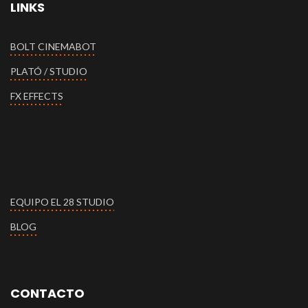
LINKS
BOLT CINEMABOT
PLATÓ / STUDIO
FX EFFECTS
EQUIPO EL 28 STUDIO
BLOG
CONTACTO