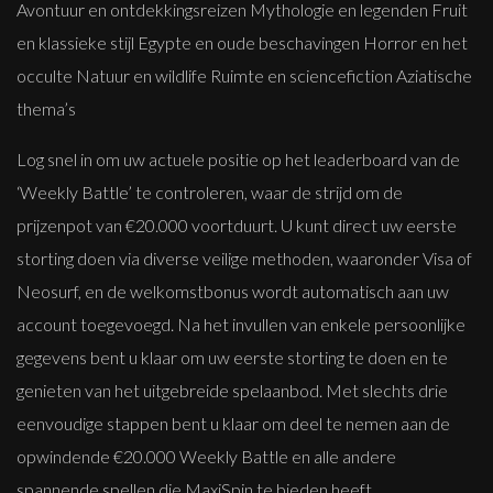
Avontuur en ontdekkingsreizen Mythologie en legenden Fruit
en klassieke stijl Egypte en oude beschavingen Horror en het
occulte Natuur en wildlife Ruimte en sciencefiction Aziatische
thema’s
Log snel in om uw actuele positie op het leaderboard van de
‘Weekly Battle’ te controleren, waar de strijd om de
prijzenpot van €20.000 voortduurt. U kunt direct uw eerste
storting doen via diverse veilige methoden, waaronder Visa of
Neosurf, en de welkomstbonus wordt automatisch aan uw
account toegevoegd. Na het invullen van enkele persoonlijke
gegevens bent u klaar om uw eerste storting te doen en te
genieten van het uitgebreide spelaanbod. Met slechts drie
eenvoudige stappen bent u klaar om deel te nemen aan de
opwindende €20.000 Weekly Battle en alle andere
spannende spellen die MaxiSpin te bieden heeft.