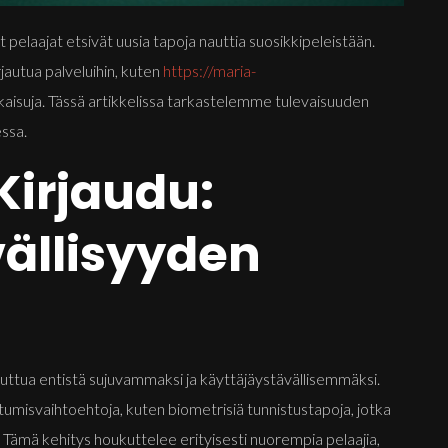
 pelaajat etsivät uusia tapoja nauttia suosikkipeleistään.
rjautua palveluihin, kuten
https://maria-
ratkaisuja. Tässä artikkelissa tarkastelemme tulevaisuuden
ssa.
Kirjaudu:
ällisyyden
uttua entistä sujuvammaksi ja käyttäjäystävällisemmäksi.
misvaihtoehtoja, kuten biometrisiä tunnistustapoja, jotka
ämä kehitys houkuttelee erityisesti nuorempia pelaajia,