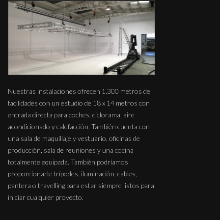
Nuestras instalaciones ofrecen 1.300 metros de
facilidades con un estudio de 18 x 14 metros con
entrada directa para coches, ciclorama, aire
acondicionado y calefacción. También cuenta con
una sala de maquillaje y vestuario, oficinas de
producción, sala de reuniones y una cocina
totalmente equipada. También podríamos
proporcionarle trípodes, iluminación, cables,
pantera o travelling para estar siempre listos para
iniciar cualquier proyecto.