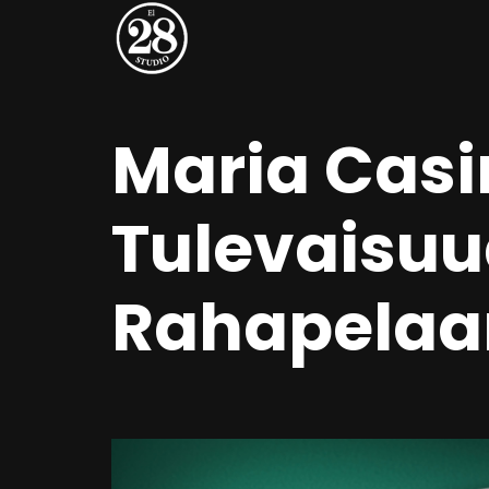
Maria Casi
Tulevaisuu
Rahapelaa