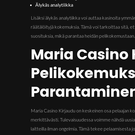
Älykäs analytiikka
Lisäksi älykäs analytiikka voi auttaa kasinoita ym
räätälöityjä kokemuksia. Tämä voi tarkoittaa sitä, e
suosituksia, mikä parantaa heidän pelikokemustaan.
Maria Casino 
Pelikokemuk
Parantamine
Maria Casino Kirjaudu on keskeinen osa pelaajan ko
merkittävästi. Tulevaisuudessa voimme nähdä uusia o
laitteilla ilman ongelmia. Tämä tekee pelaamisesta 