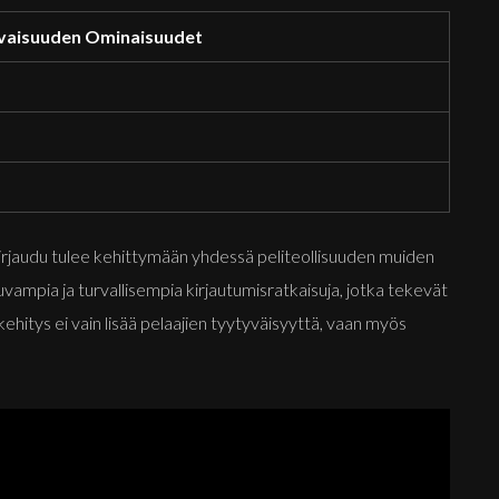
evaisuuden Ominaisuudet
rjaudu tulee kehittymään yhdessä peliteollisuuden muiden
uvampia ja turvallisempia kirjautumisratkaisuja, jotka tekevät
hitys ei vain lisää pelaajien tyytyväisyyttä, vaan myös