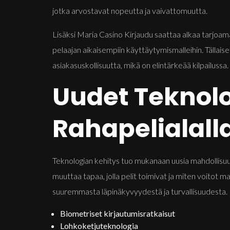
jotka arvostavat nopeutta ja vaivattomuutta.
Lisäksi Maria Casino Kirjaudu saattaa alkaa tarjoamaa
pelaajan aikaisempiin käyttäytymismalleihin. Tällais
asiakasuskollisuutta, mikä on elintärkeää kilpailussa.
Uudet Teknolo
Rahapelialall
Teknologian kehitys tuo mukanaan uusia mahdollisuu
muuttaa tapaa, jolla pelit toimivat ja miten voitot m
suuremmasta läpinäkyvyydestä ja turvallisuudesta.
Biometriset kirjautumisratkaisut
Lohkoketjuteknologia