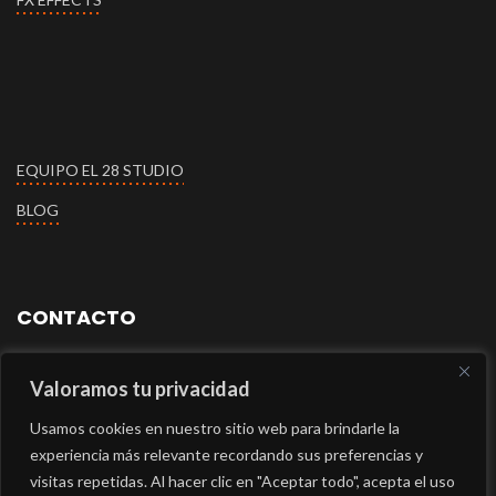
EQUIPO EL 28 STUDIO
BLOG
CONTACTO
+34609112660
Valoramos tu privacidad
Usamos cookies en nuestro sitio web para brindarle la
+34609032394
experiencia más relevante recordando sus preferencias y
visitas repetidas. Al hacer clic en "Aceptar todo", acepta el uso
info@el28studio.com