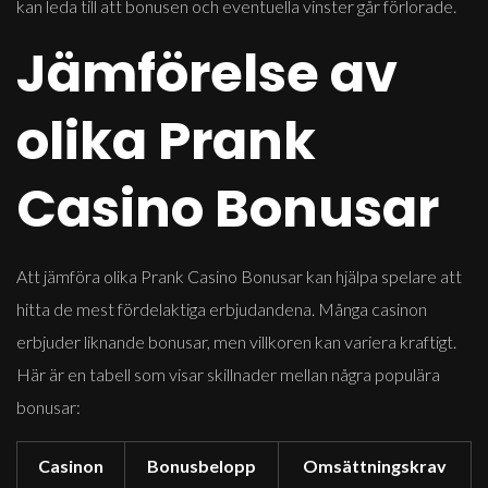
kan leda till att bonusen och eventuella vinster går förlorade.
Jämförelse av
olika Prank
Casino Bonusar
Att jämföra olika Prank Casino Bonusar kan hjälpa spelare att
hitta de mest fördelaktiga erbjudandena. Många casinon
erbjuder liknande bonusar, men villkoren kan variera kraftigt.
Här är en tabell som visar skillnader mellan några populära
bonusar:
Casinon
Bonusbelopp
Omsättningskrav