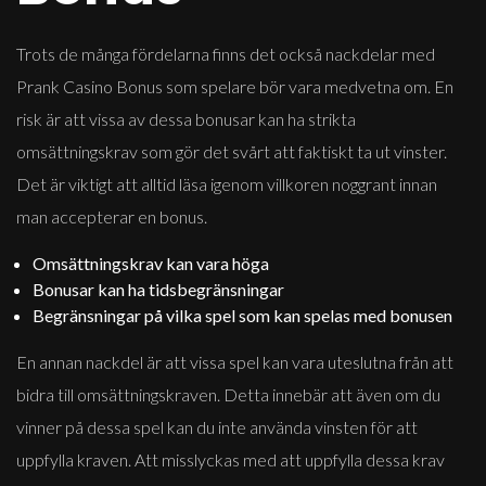
Trots de många fördelarna finns det också nackdelar med
Prank Casino Bonus som spelare bör vara medvetna om. En
risk är att vissa av dessa bonusar kan ha strikta
omsättningskrav som gör det svårt att faktiskt ta ut vinster.
Det är viktigt att alltid läsa igenom villkoren noggrant innan
man accepterar en bonus.
Omsättningskrav kan vara höga
Bonusar kan ha tidsbegränsningar
Begränsningar på vilka spel som kan spelas med bonusen
En annan nackdel är att vissa spel kan vara uteslutna från att
bidra till omsättningskraven. Detta innebär att även om du
vinner på dessa spel kan du inte använda vinsten för att
uppfylla kraven. Att misslyckas med att uppfylla dessa krav