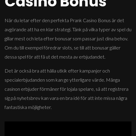
Casino Bonus
När du letar efter den perfekta Prank Casino Bonus är det
avgörande att ha en klar strategi. Tänk på vilka typer av spel du
gillar mest och leta efter bonusar som passar just dina behov.
Om du till exempel föredrar slots, se till att bonusar gäller
dessa spel för att få ut det mesta av erbjudandet.
Det är också bra att hålla utkik efter kampanjer och
specialerbjudanden som kan ge ytterligare värde. Många
casinon erbjuder förmåner för lojala spelare, så att registrera
sig på nyhetsbrev kan vara en bra idé för att inte missa några
fantastiska möjligheter.