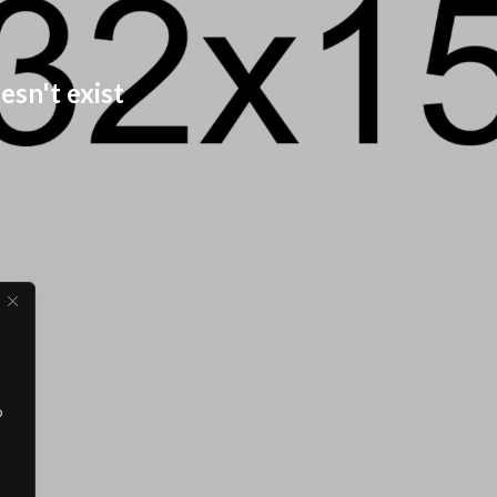
esn't exist
o