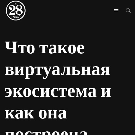
Что такое
виртуальная
экосистема и
как она
построена