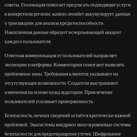
советы. Геолокация помогает предлагать подходящие услуги
в конкретном регионе. казино леонбет аккумулирует данные
о транзакциях для анализа кредитоспособности.
Накопленная данные образует исчерпывающий аккаунт
каждого пользователя.
Ответная коммуникация от пользователей направляет
эволюцию платформы. Комментарии помогают выявлять
проблемные зоны. Требования клиентов указывают на
отсутствующие возможности. Создатели выстраивают
изменения на основе нужд аудитории. Привлечение
пользователей усиливает приверженность.
Безопасность личных сведений остаётся критически важной
проблемой. Экосистемы внедряют многоуровневые системы
безопасности для предотвращения утечек. Шифрование