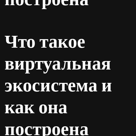
Что такое
виртуальная
экосистема и
как она
построена