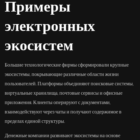
Примеры
электронных
экосистем
Большие технологические фирмы сформировали крупные
экосистемы, покрывающие различные области жизни
пользователей. Платформы объединяют поисковые системы,
виртуальные хранилища, почтовые сервисы и офисные
приложения. Клиенты оперируют с документами,
взаимодействуют через чаты и получают содержимое в
пределах единой структуры.
Денежные компании развивают экосистемы на основе