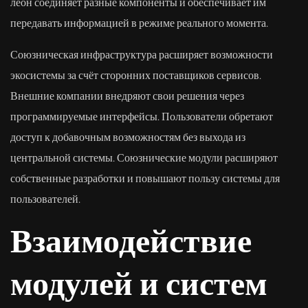
леон соединяет разные компоненты и обеспечивает им
передавать информацией в режиме реального момента.
Союзническая инфраструктура расширяет возможности
экосистемы за счёт сторонних поставщиков сервисов.
Внешние компании внедряют свои решения через
программируемые интерфейсы. Пользователи обретают
доступ к добавочным возможностям без выхода из
центральной системы. Союзнические модули расширяют
собственные разработки и повышают пользу системы для
пользователей.
Взаимодействие
модулей и систем