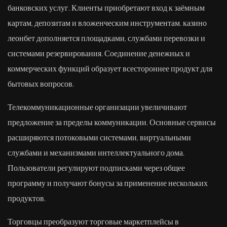
банковских услуг. Клиенты приобретают вход к заёмным
картам, депозитам и вложенческим инструментам. казино
леонбет дополняется площадками, службами перевозки и
системами резервирования. Соединение денежных и
коммерческих функций образует всестороннее продукт для
бытовых вопросов.
Телекоммуникационные организации увеличивают
предложение за пределы коммуникации. Основные сервисы
расширяются потоковыми системами, виртуальными
службами и механизмами интеллектуального дома.
Пользователи регулируют подписками через общее
программу и получают бонусы за применение нескольких
продуктов.
Торговцы преобразуют торговые маркетплейсы в