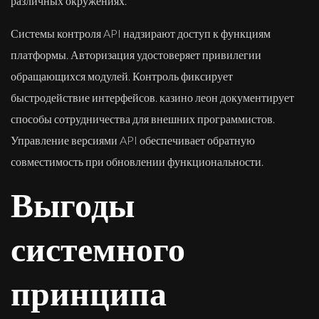
различных окружениях.
Системы контроля API надзирают доступ к функциям
платформы. Авторизация удостоверяет привилегии
обращающихся модулей. Контроль фиксирует
быстродействие интерфейсов. казино леон документирует
способы сотрудничества для внешних программистов.
Управление версиями API обеспечивает обратную
совместимость при обновлении функциональности.
Выгоды
системного
принципа