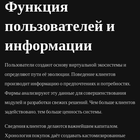
Функция
пользователей и
информации
Пользователи создают основу виртуальной экосистемы и
определяют пути её эволюции. Поведение клиентов
производит информацию о предпочтениях и потребностях.
Фирмы анализируют эту данные для совершенствования
модулей и разработки свежих решений. Чем больше клиентов
задействовано, тем больше ценность системы.
Сведения клиентов делаются важнейшим капиталом.
Хронология покупок даёт создавать кастомизированные