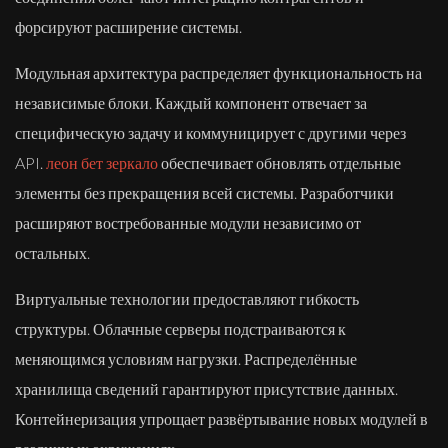
форсируют расширение системы.
Модульная архитектура распределяет функциональность на
независимые блоки. Каждый компонент отвечает за
специфическую задачу и коммуницирует с другими через
API.
леон бет зеркало
обеспечивает обновлять отдельные
элементы без прекращения всей системы. Разработчики
расширяют востребованные модули независимо от
остальных.
Виртуальные технологии предоставляют гибкость
структуры. Облачные серверы подстраиваются к
меняющимся условиям нагрузки. Распределённые
хранилища сведений гарантируют присутствие данных.
Контейнеризация упрощает развёртывание новых модулей в