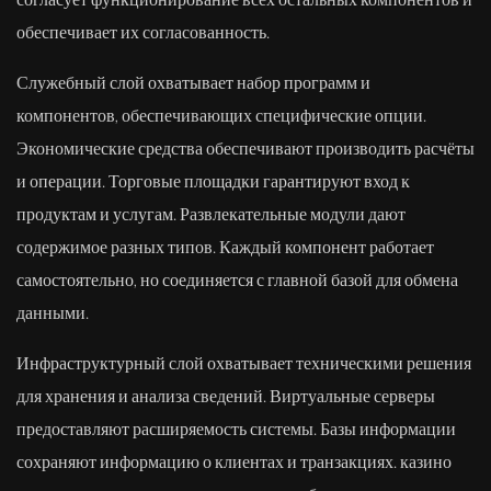
обеспечивает их согласованность.
Служебный слой охватывает набор программ и
компонентов, обеспечивающих специфические опции.
Экономические средства обеспечивают производить расчёты
и операции. Торговые площадки гарантируют вход к
продуктам и услугам. Развлекательные модули дают
содержимое разных типов. Каждый компонент работает
самостоятельно, но соединяется с главной базой для обмена
данными.
Инфраструктурный слой охватывает техническими решения
для хранения и анализа сведений. Виртуальные серверы
предоставляют расширяемость системы. Базы информации
сохраняют информацию о клиентах и транзакциях. казино