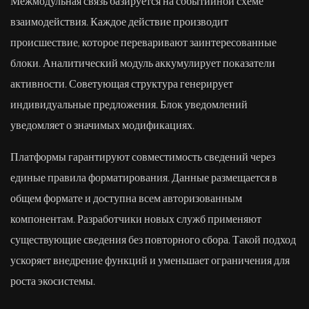
Межмодульная связь базируется на событийной схеме
взаимодействия. Каждое действие производит
происшествие, которое переваривают заинтересованные
блоки. Аналитический модуль аккумулирует показатели
активности. Советующая структура генерирует
индивидуальные предложения. Блок уведомлений
уведомляет о значимых модификациях.
Платформы гарантируют совместимость сведений через
единые правила форматирования. Данные размещается в
общем формате и доступна всем авторизованным
компонентам. Разработчики новых служб применяют
существующие сведения без повторного сбора. Такой подход
ускоряет внедрение функций и уменьшает ограничения для
роста экосистемы.