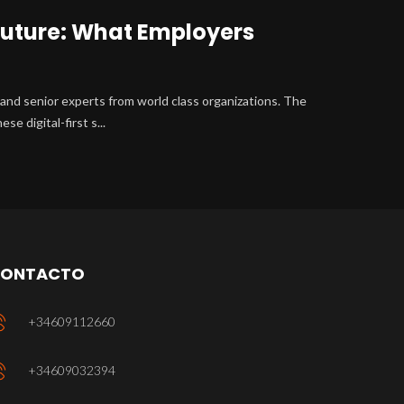
 Future: What Employers
and senior experts from world class organizations. The
e digital-first s...
ONTACTO
+34609112660
+34609032394