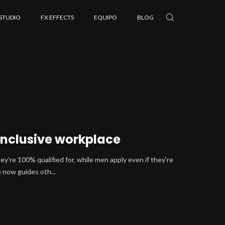
 STUDIO
FX EFFECTS
EQUIPO
BLOG
inclusive workplace
y’re 100% qualified for, while men apply even if they’re
e now guides oth...