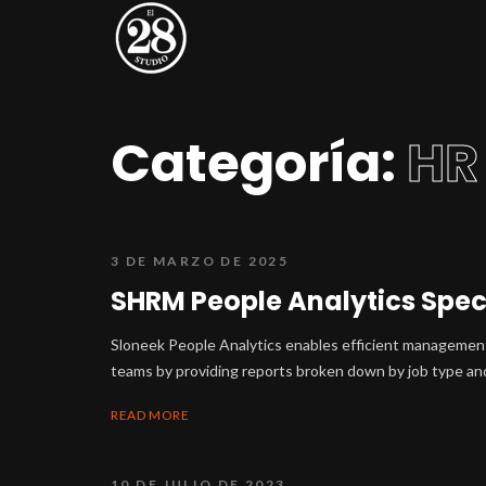
Categoría:
HR
3 DE MARZO DE 2025
SHRM People Analytics Spec
Sloneek People Analytics enables efficient management 
teams by providing reports broken down by job type and 
READ MORE
10 DE JULIO DE 2023