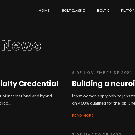
HOME
BOLT CLASSIC
BOLT X
PLATÓ /
 News
6 DE NOVIEMBRE DE 2024
ialty Credential
Building a neuro
of international and hybrid
Most women apply only to jobs the
loc...
only 60% qualified for the job. Sh
READ MORE
7 DE MARZO DE 2023