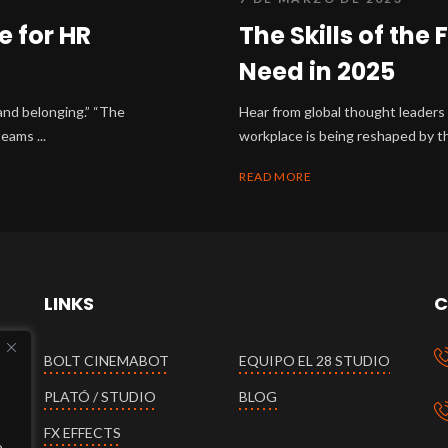
e for HR
The Skills of the
Need in 2025
 and belonging.” “The
Hear from global thought leaders 
eams ...
workplace is being reshaped by thes
READ MORE
LINKS
C
BOLT CINEMABOT
EQUIPO EL 28 STUDIO
PLATÓ / STUDIO
BLOG
FX EFFECTS
o