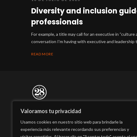
Diversity and inclusion guid
professionals
For example, a title may call for an executive in “culture
conversation I'm having with executive and leadership t
READ MORE
El 28 Studio está compuesto por un equipo de
Valoramos tu privacidad
profesionales con más de 20 años de experiencia en
Usamos cookies en nuestro sitio web para brindarle la
el sector, impulsados por dos valores: pasión y
experiencia más relevante recordando sus preferencias y
curiosidad, motores que nos permiten seguir
visitas repetidas. Al hacer clic en "Aceptar todo", acepta el us