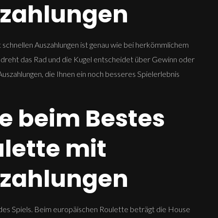
szahlungen
 schnellen Auszahlungen ist genau wie bei herkömmlichem
er dreht das Rad und die Kugel entscheidet über Gewinn oder
 Auszahlungen, die Ihnen ein noch besseres Spielerlebnis
e beim Bestes
lette mit
szahlungen
 des Spiels. Beim europäischen Roulette beträgt die House