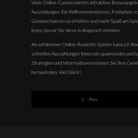
Viele Online-Casinos bieten attraktive Bonusangebo
Auszahlungen. Ein Willkommensbonus, Freispiele o
Gewinnchancen zu erhöhen und mehr Spaß am Spiel 
lesen, bevor Sie diese in Anspruch nehmen.
Als erfahrener Online-Roulette-Spieler kann ich Ihn
schnellen Auszahlungen Ihnen ein spannendes und luk
Strategien und Informationen können Sie Ihre Gew
herausholen. Viel Glück!
Prev