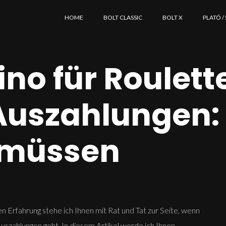
HOME
BOLT CLASSIC
BOLT X
PLATÓ /
no für Roulett
Auszahlungen: 
 müssen
n Erfahrung stehe ich Ihnen mit Rat und Tat zur Seite, wenn
Auszahlungen geht. In diesem Artikel werde ich Ihnen