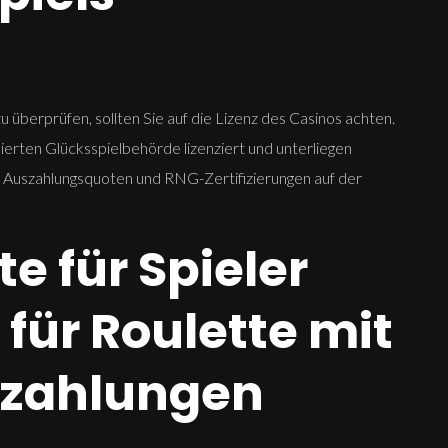
u überprüfen, sollten Sie auf die Lizenz des Casinos achten.
ierten Glücksspielbehörde lizenziert und unterliegen
 Auszahlungsquoten und RNG-Zertifizierungen auf der
 für Spieler
für Roulette mit
szahlungen