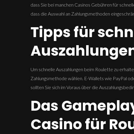
dass Sie bei manchen Casinos Gebühren für schnel
dass die Auswahl an Zahlungsmethoden eingeschränk
Tipps für schn
Auszahlungen
Um schnelle Auszahlungen beim Roulette zu erhalten, 
Zahlungsmethode wählen. E-Wallets wie PayPal ode
sollten Sie sich im Voraus über die Auszahlungsbed
Das Gameplay
Casino für Rou