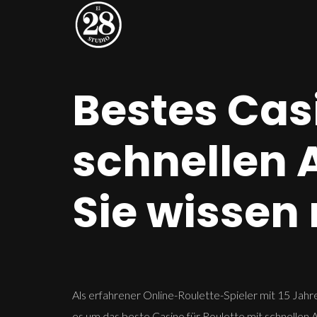
Bestes Casi
schnellen 
Sie wissen
Als erfahrener Online-Roulette-Spieler mit 15 Jahre
es um das beste Casino für Roulette mit schnellen 