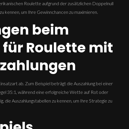
rikanischen Roulette aufgrund der zusätzlichen Doppelnull
ge zu kennen, um Ihre Gewinnchancen zu maximieren.
ngen beim
für Roulette mit
szahlungen
nsatzart ab. Zum Beispiel beträgt die Auszahlung bei einer
Regel 35:1, während eine erfolgreiche Wette auf Rot oder
ig, die Auszahlungstabellen zu kennen, um Ihre Strategie zu
piels