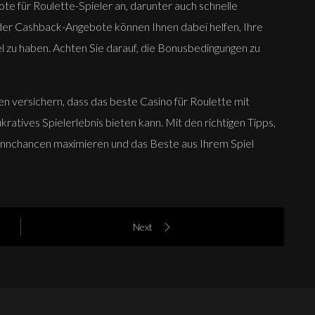
te für Roulette-Spieler an, darunter auch schnelle
der Cashback-Angebote können Ihnen dabei helfen, Ihre
zu haben. Achten Sie darauf, die Bonusbedingungen zu
en versichern, dass das beste Casino für Roulette mit
ratives Spielerlebnis bieten kann. Mit den richtigen Tipps,
innchancen maximieren und das Beste aus Ihrem Spiel
Next